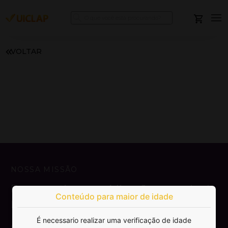
VOLTAR
NOSSA MISSÃO
Democratizar a publicação e venda de
Conteúdo para maior de idade
livros.
É necessario realizar uma verificação de idade
SAIBA MAIS