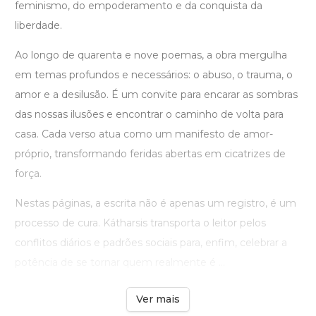
feminismo, do empoderamento e da conquista da
liberdade.
Ao longo de quarenta e nove poemas, a obra mergulha
em temas profundos e necessários: o abuso, o trauma, o
amor e a desilusão. É um convite para encarar as sombras
das nossas ilusões e encontrar o caminho de volta para
casa. Cada verso atua como um manifesto de amor-
próprio, transformando feridas abertas em cicatrizes de
força.
Nestas páginas, a escrita não é apenas um registro, é um
processo de cura. Kátharsis transporta o leitor pelos
conflitos diários e padrões sociais para, enfim, celebrar a
potência de se tornar quem realmente é ...
Ver mais