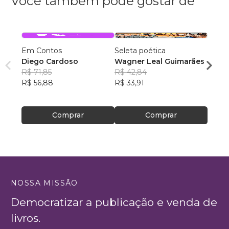
Você também pode gostar de
Em Contos
Seleta poética
Folkl
Diego Cardoso
Wagner Leal Guimarães
taylor
R$ 71,85
R$ 42,84
R$ 52
R$ 56,88
R$ 33,91
R$ 41
Comprar
Comprar
NOSSA MISSÃO
Democratizar a publicação e venda de
livros.