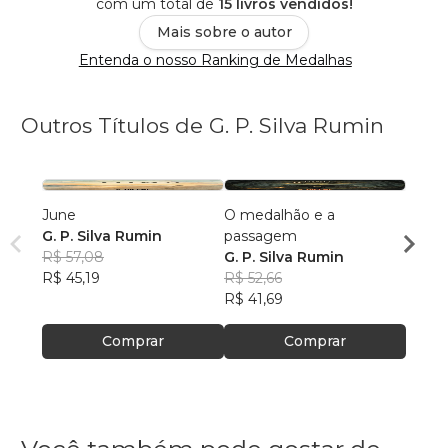
com um total de
15 livros vendidos!
Mais sobre o autor
Entenda o nosso Ranking de Medalhas
Outros Títulos de G. P. Silva Rumin
June
O medalhão e a
Sinfo
G. P. Silva Rumin
passagem
fecha
R$ 57,08
G. P. Silva Rumin
G. P.
R$ 45,19
R$ 52,66
R$ 36
R$ 41,69
R$ 29
Comprar
Comprar