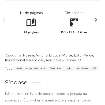
Nº de páginas
Dimensões
96 páginas
15.2 x 22.8 x 0.6 cm
Preto 
Poesia
,
Amor & Erótica
,
Morte, Luto, Perda
,
Categorias:
Inspiracional & Religioso
,
Assuntos & Temas
,
+3
Tags:
poesia
empoderamento
feminismo
lgbtq
mulheres
+12
Sinopse
Kátharsis é um livro de poemas sobre a jornada da
superação. É um olhar visceral sobre a experiência do