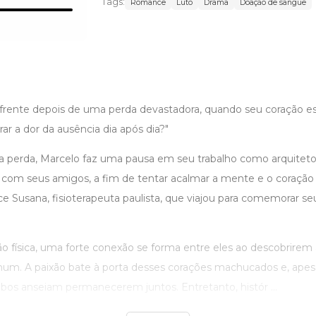
Tags:
Romance
Luto
Drama
Doação de sangue
rente depois de uma perda devastadora, quando seu coração e
r a dor da ausência dia após dia?"
 perda, Marcelo faz uma pausa em seu trabalho como arquiteto
or com seus amigos, a fim de tentar acalmar a mente e o coraçã
ce Susana, fisioterapeuta paulista, que viajou para comemorar se
o física, uma forte conexão se forma entre eles ao descobrirem
. A paixão bate à porta desses corações machucados e, apesa
bos anseiam permanecerem juntos. Entretanto, histór ...