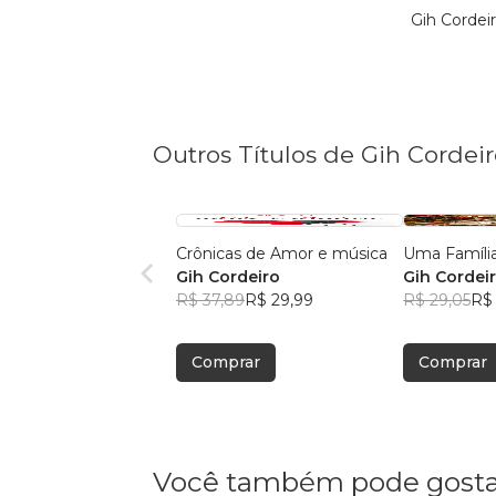
Gih Cordei
Outros Títulos de Gih Cordei
Crônicas de Amor e música
Uma Família
Gih Cordeiro
Gih Cordei
R$ 37,89
R$ 29,99
R$ 29,05
R$
Comprar
Comprar
Você também pode gosta