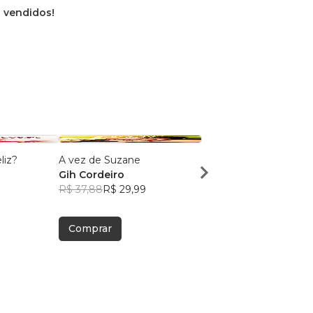
s vendidos!
liz?
A vez de Suzane
Até chegar ao sim
Gih Cordeiro
Gih Cordeiro
9
R$ 37,88
R$ 29,99
R$ 37,88
R$ 29,99
Comprar
Comprar