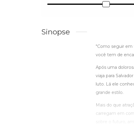
Sinopse
"Como seguir em f
você tem de encara
Após uma dolorosa
viaja para Salvad
luto. Lá ele conhe
grande estilo.
Mais do que atraçã
carregam em comum
sobre o futuro, am