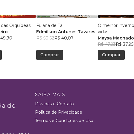
 das Orquídeas
Fulana de Tal
O melhor inverno
eiro
Edmilson Antunes Tavares
vidas
 49,90
R$ 50,62
R$ 40,07
Maysa Machado
R$ 47,93
R$ 37,95
Comprar
Comprar
SAIBA MAIS
Dúvidas e Contato
da de
Política de Privacidade
Termos e Condições de Uso