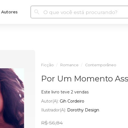
Autores
Ficção
Romance
Contemporâneo
Por Um Momento As
Este livro teve 2 vendas
Autor(a):
Gih Cordeiro
Ilustrador(a):
Dorothy Design
R$ 56,84