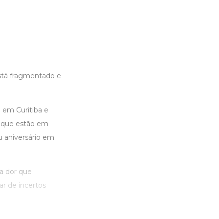
stá fragmentado e
 em Curitiba e
o que estão em
u aniversário em
 a dor que
r de incertos