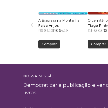
A Brasileira na Montanha
O cemitério
Faiza Anjos
Tiago Pinh
R$ 81,20
R$ 64,29
R$ 63,03
R$
Comprar
Comprar
NOSSA MISSÃO
Democratizar a publicação e ven
livros.