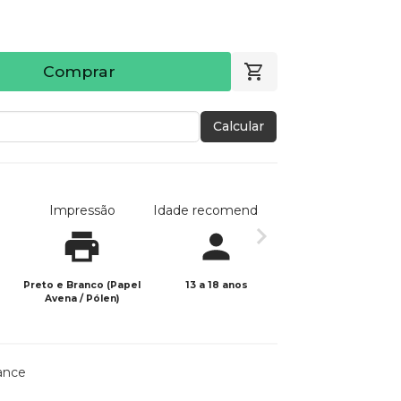
Comprar
Calcular
Impressão
Idade recomendada
Data de publicaç
Preto e Branco (Papel
13 a 18 anos
06/06/2023
Avena / Pólen)
ance