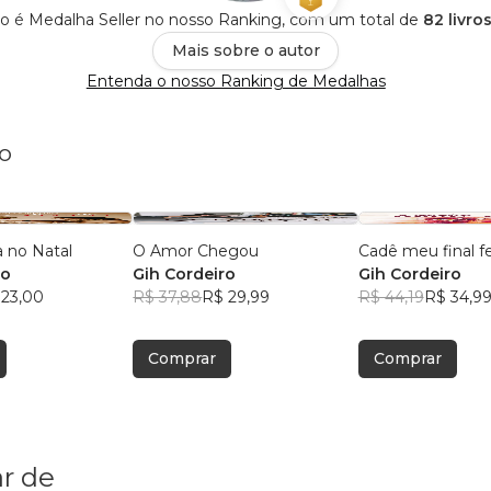
ro é Medalha Seller no nosso Ranking, com um total de
82 livro
Mais sobre o autor
Entenda o nosso Ranking de Medalhas
ro
 no Natal
O Amor Chegou
Cadê meu final fe
ro
Gih Cordeiro
Gih Cordeiro
 23,00
R$ 37,88
R$ 29,99
R$ 44,19
R$ 34,9
Comprar
Comprar
r de