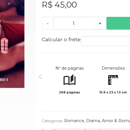
R$ 45,00
-
+
Calcular o frete
Nº de páginas
Dimensões
268 páginas
15.9 x 23 x 1.5 cm
Romance
,
Drama
,
Amor & Rom
Categorias: