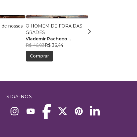
 de nossas
O HOMEM DE FORA DAS
LA CIÇA
GRADES
Larissa Ribeiro
, +3
Vlademir Pacheco
R$ 48,43
R$ 38,34
Custodio
R$ 46,03
R$ 36,44
Comprar
Comprar
SIGA-NOS