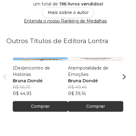
um total de
196 livros vendidos!
Mais sobre o autor
Entenda o nosso Ranking de Medalhas
Outros Títulos de Editora Lontra
(Des)encontro de
Atemporalidade de
Crime
Histórias
Emoções
Brun
Bruna Dondé
Bruna Dondé
R$ 49
R$ 56,75
R$ 49,46
R$ 39
R$ 44,93
R$ 39,16
Comprar
Comprar