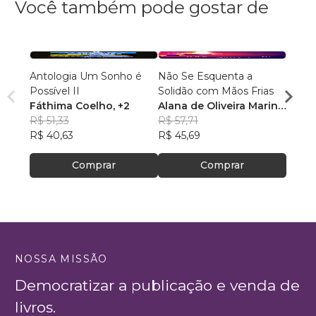
Você também pode gostar de
Antologia Um Sonho é
Não Se Esquenta a
Conta
Possível II
Solidão com Mãos Frias
Alexa
Fáthima Coelho
, +2
Alana de Oliveira Marin
,
R$ 43
R$ 51,33
+2
R$ 57,71
R$ 34
R$ 40,63
R$ 45,69
Comprar
Comprar
NOSSA MISSÃO
Democratizar a publicação e venda de
livros.