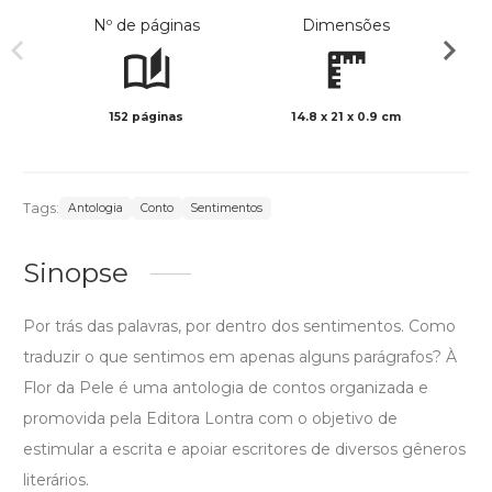
Nº de páginas
Dimensões
152 páginas
14.8 x 21 x 0.9 cm
Preto 
Tags:
Antologia
Conto
Sentimentos
Sinopse
Por trás das palavras, por dentro dos sentimentos. Como
traduzir o que sentimos em apenas alguns parágrafos? À
Flor da Pele é uma antologia de contos organizada e
promovida pela Editora Lontra com o objetivo de
estimular a escrita e apoiar escritores de diversos gêneros
literários.