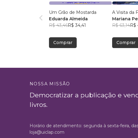
Um Grão de Mostarda
A Visita da
Eduarda Almeida
Mariana Pe
R$ 43,46
R$ 34,41
R$ 63,14
R$ 
Comprar
Comprar
NOSSA MISSÃO
Democratizar a publicação e ven
livros.
Horário de atendimento: segunda à sexta-feira, da
loja@uiclap.com