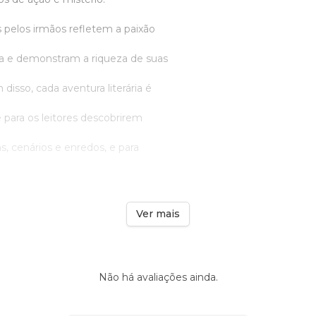
as pelos irmãos refletem a paixão
ura e demonstram a riqueza de suas
disso, cada aventura literária é
para os leitores descobrirem
, cenários e enredos, e para
Ver mais
Não há avaliações ainda.