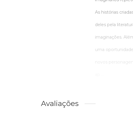
As histórias criad
deles pela literat
imaginações. Além 
uma oportunidade 
novos personagens
ap ...
Avaliações