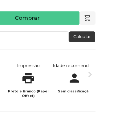
Comprar
Calcular
Impressão
Idade recomendada
Data de publicaç
Preto e Branco (Papel
Sem classificação
05/06/2023
Offset)