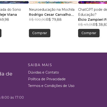
 Fada do Sono
Neuroeducação na Mochila
ChatGPT pode des
leje Viana
Rodrigo Cesar Carvalho
Educação?
49,98
Freitas
R$ 100,90
R$ 79,88
Élcio Zampieri F
R$ 49,05
R$ 38,8
Comprar
Comprar
SAIBA MAIS
Dúvidas e Contato
da de
Política de Privacidade
Termos e Condições de Uso
s 8:00 às 17:00