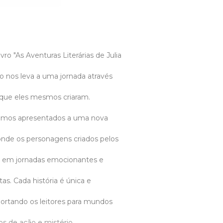
vro "As Aventuras Literárias de Julia
vro nos leva a uma jornada através
s que eles mesmos criaram.
somos apresentados a uma nova
, onde os personagens criados pelos
em jornadas emocionantes e
tas. Cada história é única e
portando os leitores para mundos
os de ação e mistério.