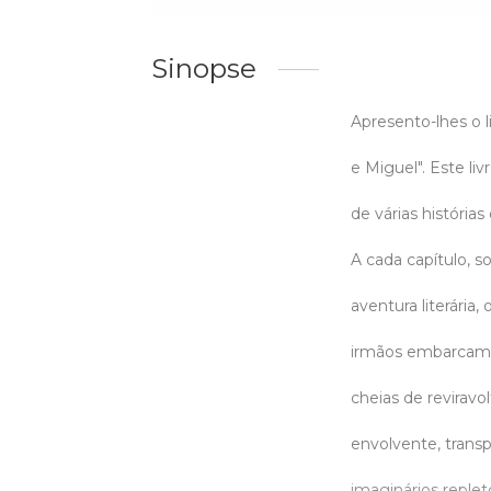
Sinopse
Apresento-lhes o li
e Miguel". Este li
de várias história
A cada capítulo, 
aventura literária
irmãos embarcam 
cheias de reviravol
envolvente, trans
imaginários replet