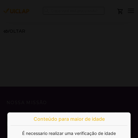
VOLTAR
NOSSA MISSÃO
Democratizar a publicação e venda de
Conteúdo para maior de idade
livros.
É necessario realizar uma verificação de idade
SAIBA MAIS