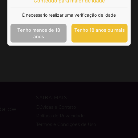
Conteúdo para maior de idade
É necessario realizar uma verificação de idade
Tenho menos de 18
Tenho 18 anos ou mais
anos
SAIBA MAIS
Dúvidas e Contato
da de
Política de Privacidade
Termos e Condições de Uso