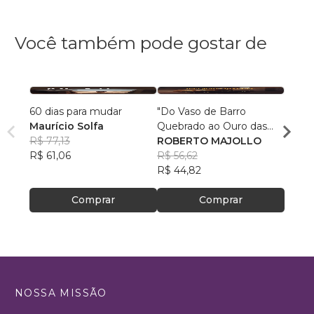
Você também pode gostar de
60 dias para mudar
"Do Vaso de Barro
Super
Maurício Solfa
Quebrado ao Ouro das
Mulhe
R$ 77,13
Mãos Divinas"
ROBERTO MAJOLLO
Bianc
R$ 61,06
R$ 56,62
R$ 67
R$ 44,82
R$ 53
Comprar
Comprar
NOSSA MISSÃO