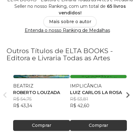
Seller no nosso Ranking, com um total de
65 livros
vendidos!
Mais sobre o autor
Entenda o nosso Ranking de Medalhas
Outros Títulos de ELTA BOOKS -
Editora e Livraria Todas as Artes
BEATRIZ
IMPLICÂNCIA
VING
ROBERTO LOUZADA
LUIZ CARLOS LA ROSA
QUAL
R$ 54,75
R$ 53,81
ANA 
R$ 43,34
R$ 42,60
R$ 76
R$ 60
Comprar
Comprar