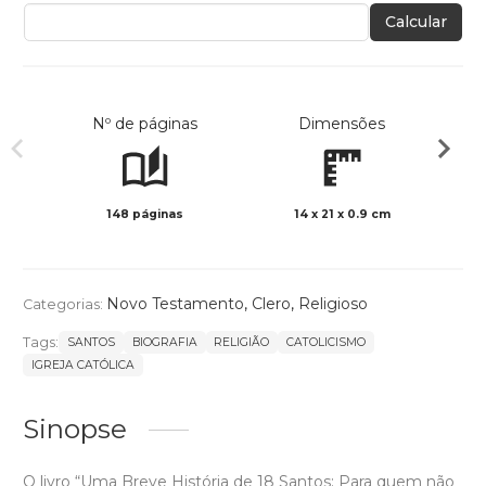
Calcular
Nº de páginas
Dimensões
148 páginas
14 x 21 x 0.9 cm
Preto 
Novo Testamento
,
Clero
,
Religioso
Categorias:
Tags:
SANTOS
BIOGRAFIA
RELIGIÃO
CATOLICISMO
IGREJA CATÓLICA
Sinopse
O livro “Uma Breve História de 18 Santos: Para quem não