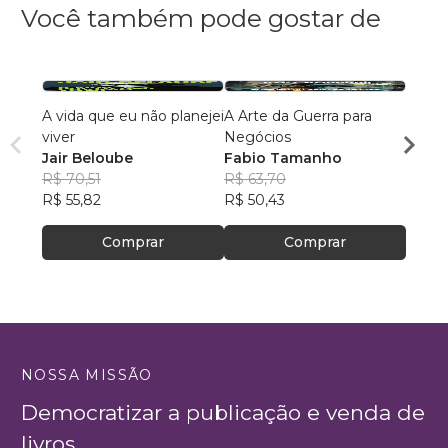
Você também pode gostar de
A vida que eu não planejei
A Arte da Guerra para
De al
viver
Negócios
dema
Jair Beloube
Fabio Tamanho
Ellen
R$ 70,51
R$ 63,70
R$ 51
R$ 55,82
R$ 50,43
R$ 41
Comprar
Comprar
NOSSA MISSÃO
Democratizar a publicação e venda de
livros.