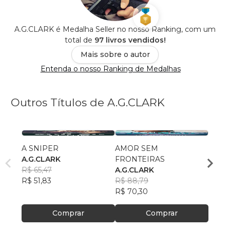
A.G.CLARK é Medalha Seller no nosso Ranking, com um
total de
97 livros vendidos!
Mais sobre o autor
Entenda o nosso Ranking de Medalhas
Outros Títulos de A.G.CLARK
A SNIPER
AMOR SEM
A Gue
A.G.CLARK
FRONTEIRAS
O Cava
R$ 65,47
A.G.CLARK
A.G.
R$ 51,83
R$ 88,79
R$ 88
R$ 70,30
R$ 70
Comprar
Comprar