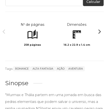
Calcular
Nº de páginas
Dimensões
258 páginas
16.2 x 22.9 x 1.4 cm
Preto 
Tags:
ROMANCE
ALTA FANTASIA
AÇÃO
AVENTURA
Sinopse
"Murmax e Thália partem em uma jornada em busca das
pedras elementais que podem salvar o universo, mas a
rainha usurpadora N'Shistar envia um cavaleiro negro para