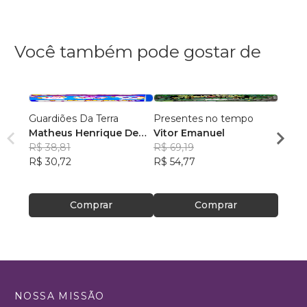
Você também pode gostar de
Guardiões Da Terra
Presentes no tempo
Cuent
Matheus Henrique De
Vitor Emanuel
Histo
Souza
R$ 38,81
R$ 69,19
escri
Mari 
R$ 30,72
R$ 54,77
Antol
R$ 59
Ilustr
R$ 46
Portu
Comprar
Comprar
NOSSA MISSÃO