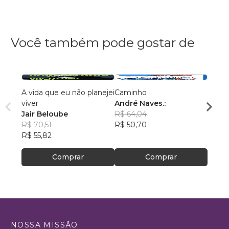
Você também pode gostar de
A vida que eu não planejei
Caminho
AS C
viver
André Naves.:
VENC
Jair Beloube
R$ 64,04
ROSA
R$ 70,51
R$ 50,70
R$ 74
R$ 55,82
R$ 59
Comprar
Comprar
NOSSA MISSÃO