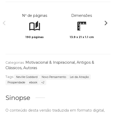
Nº de páginas
Dimensões
190 páginas
13.9 x 21 x 1.1 cm
Preto 
Motivacional & Inspiracional
,
Antigos &
Categorias:
Clássicos
,
Autoras
Tags:
Neville Goddard
Novo Pensamento
Lei da Atração
Prosperidade
ebook
+2
Sinopse
O conteúdo desta versão traduzida em formato digital,