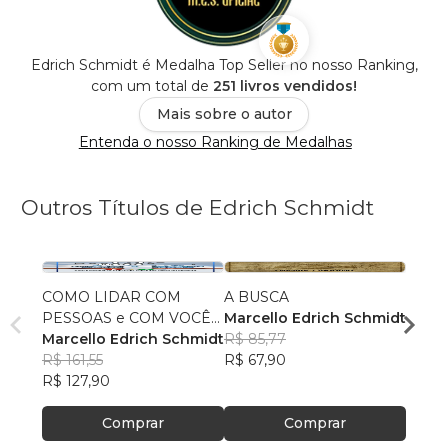
Edrich Schmidt é Medalha Top Seller no nosso Ranking,
com um total de
251 livros vendidos!
Mais sobre o autor
Entenda o nosso Ranking de Medalhas
Outros Títulos de Edrich Schmidt
COMO LIDAR COM
A BUSCA
ELE 
PESSOAS e COM VOCÊ
Marcello Edrich Schmidt
Marce
MESMO
Marcello Edrich Schmidt
R$ 85,77
R$ 85
R$ 161,55
R$ 67,90
R$ 67
R$ 127,90
Comprar
Comprar