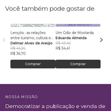
Você também pode gostar de
Lençóis : as relações
Um Grão de Mostarda
Inteli
entre turismo, cultura e
Eduarda Almeida
Aulas 
ambiente
Delmar Alves de Araújo
R$ 43,46
PhD(c
R$ 46,36
R$ 34,41
R$ 63
R$ 36,70
R$ 50
Comprar
Comprar
NOSSA MISSÃO
Democratizar a publicação e venda de