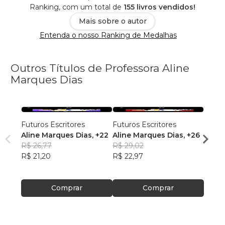
Ranking, com um total de
155 livros vendidos!
Mais sobre o autor
Entenda o nosso Ranking de Medalhas
Outros Títulos de Professora Aline
Marques Dias
Futuros Escritores
Futuros Escritores
Futur
Aline Marques Dias
, +22
Aline Marques Dias
, +26
Ana J
R$ 26,77
R$ 29,02
Alme
R$ 29
R$ 21,20
R$ 22,97
R$ 23
Comprar
Comprar