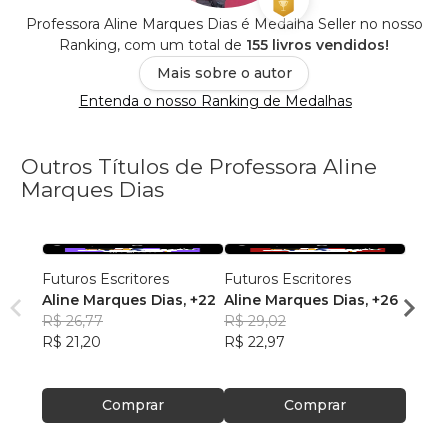
Professora Aline Marques Dias é Medalha Seller no nosso
Ranking, com um total de
155 livros vendidos!
Mais sobre o autor
Entenda o nosso Ranking de Medalhas
Outros Títulos de Professora Aline
Marques Dias
Futuros Escritores
Futuros Escritores
Futur
Aline Marques Dias
, +22
Aline Marques Dias
, +26
Ana J
R$ 26,77
R$ 29,02
Alme
R$ 29
R$ 21,20
R$ 22,97
R$ 23
Comprar
Comprar