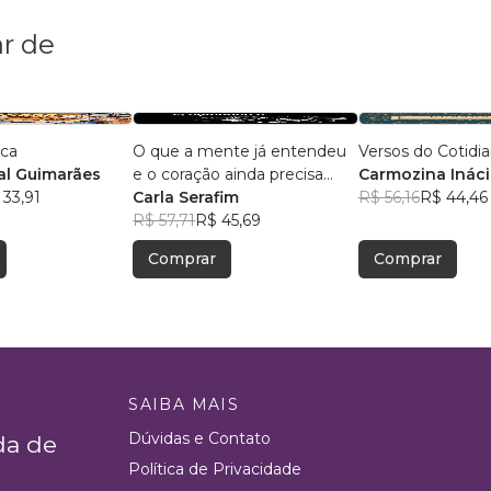
r de
ica
O que a mente já entendeu
Versos do Cotidi
l Guimarães
e o coração ainda precisa
Carmozina Ináci
 33,91
aceitar
Carla Serafim
Rodrigues
R$ 56,16
R$ 44,46
R$ 57,71
R$ 45,69
Comprar
Comprar
SAIBA MAIS
Dúvidas e Contato
da de
Política de Privacidade