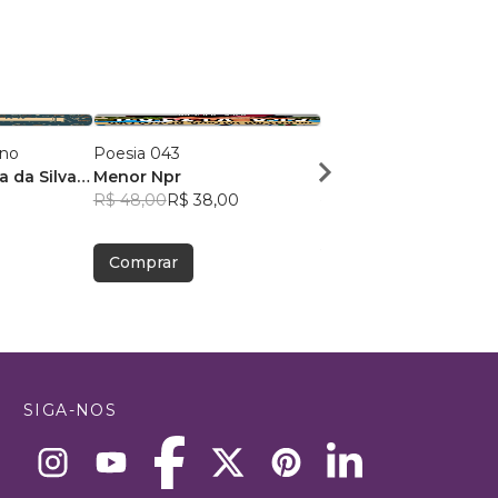
ano
Poesia 043
Dose Poética de Mun
a da Silva
Menor Npr
Victor Sousa Silva
R$ 48,00
R$ 38,00
R$ 49,41
R$ 39,12
Comprar
Comprar
SIGA-NOS