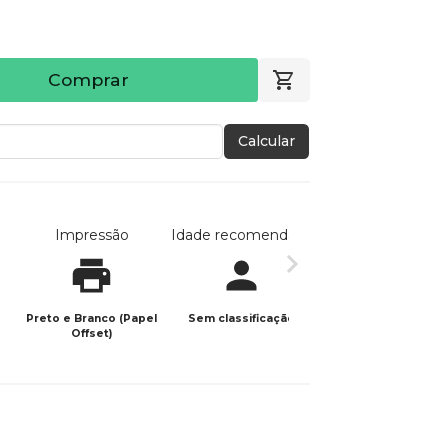
Comprar
Calcular
Impressão
Idade recomendada
Data de publicaç
Preto e Branco (Papel
Sem classificação
02/06/2023
Offset)