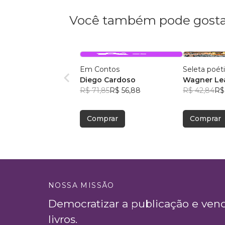
Você também pode gosta
Em Contos
Seleta poét
Diego Cardoso
Wagner Lea
R$ 71,85
R$ 56,88
R$ 42,84
R$
Comprar
Comprar
NOSSA MISSÃO
Democratizar a publicação e ven
livros.