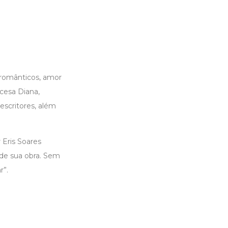
românticos, amor
cesa Diana,
escritores, além
 Eris Soares
 de sua obra. Sem
r”.