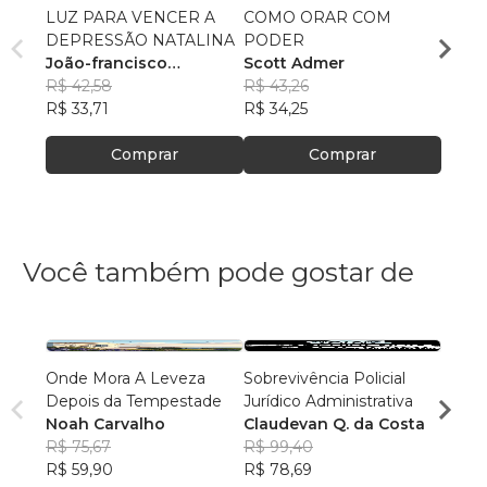
LUZ PARA VENCER A
COMO ORAR COM
COMO
DEPRESSÃO NATALINA
PODER
DINH
João-francisco
Scott Admer
HOLD
João-
Rogowski
R$ 42,58
R$ 43,26
Rogo
R$ 50
R$ 33,71
R$ 34,25
R$ 40
Comprar
Comprar
Você também pode gostar de
Onde Mora A Leveza
Sobrevivência Policial
Agijab
Depois da Tempestade
Jurídico Administrativa
Fábi
Noah Carvalho
Claudevan Q. da Costa
R$ 67
R$ 75,67
R$ 99,40
R$ 53,
R$ 59,90
R$ 78,69