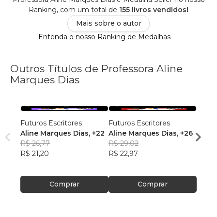
Ranking, com um total de
155 livros vendidos!
Mais sobre o autor
Entenda o nosso Ranking de Medalhas
Outros Títulos de Professora Aline
Marques Dias
Futuros Escritores
Futuros Escritores
Futur
Aline Marques Dias
, +22
Aline Marques Dias
, +26
Ana J
R$ 26,77
R$ 29,02
Alme
R$ 29
R$ 21,20
R$ 22,97
R$ 23
Comprar
Comprar