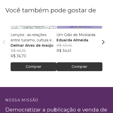
Você também pode gostar de
Lençóis : as relações
Um Grão de Mostarda
Inteli
entre turismo, cultura e
Eduarda Almeida
Aulas 
ambiente
Delmar Alves de Araújo
R$ 43,46
PhD(c
R$ 46,36
R$ 34,41
R$ 63
R$ 36,70
R$ 50
Comprar
Comprar
NOSSA MISSÃO
Democratizar a publicação e venda de