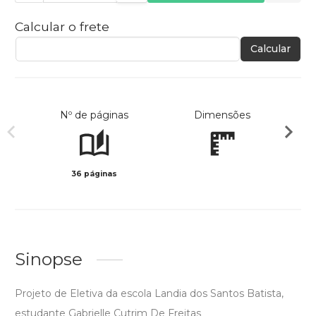
Calcular o frete
Calcular
Nº de páginas
Dimensões
36 páginas
Preto 
Sinopse
Projeto de Eletiva da escola Landia dos Santos Batista,
estudante Gabrielle Cutrim De Freitas