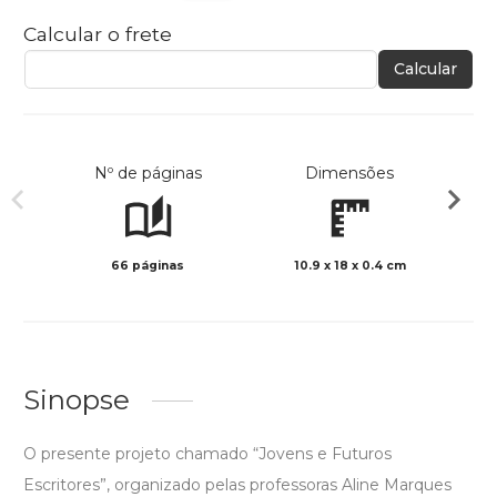
Calcular o frete
Calcular
Nº de páginas
Dimensões
66 páginas
10.9 x 18 x 0.4 cm
Preto 
Sinopse
O presente projeto chamado “Jovens e Futuros
Escritores”, organizado pelas professoras Aline Marques