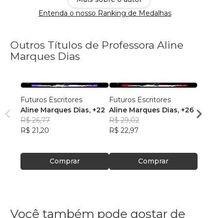
Entenda o nosso Ranking de Medalhas
Outros Títulos de Professora Aline
Marques Dias
Futuros Escritores
Futuros Escritores
Futur
Aline Marques Dias
, +22
Aline Marques Dias
, +26
Ana J
R$ 26,77
R$ 29,02
Alme
R$ 29
R$ 21,20
R$ 22,97
R$ 23
Comprar
Comprar
Você também pode gostar de