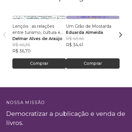
Lençóis : as relações
Um Grão de Mostarda
Inteli
entre turismo, cultura e
Eduarda Almeida
Aulas 
ambiente
Delmar Alves de Araújo
R$ 43,46
PhD(c
R$ 46,36
R$ 34,41
R$ 63
R$ 36,70
R$ 50
Comprar
Comprar
NOSSA MISSÃO
Democratizar a publicação e venda de
livros.