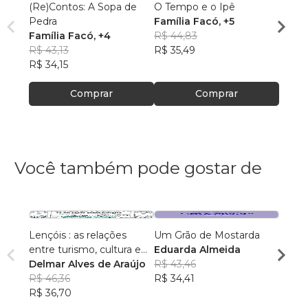
(Re)Contos: A Sopa de
O Tempo e o Ipê
Megal
Pedra
Família Facó
, +5
de Ab
Família Facó
, +4
R$ 44,83
Famíl
R$ 43,13
R$ 35,49
R$ 68
R$ 34,15
R$ 54
Comprar
Comprar
Você também pode gostar de
Lençóis : as relações
Um Grão de Mostarda
Inteli
entre turismo, cultura e
Eduarda Almeida
Aulas 
ambiente
Delmar Alves de Araújo
R$ 43,46
PhD(c
R$ 46,36
R$ 34,41
R$ 63
R$ 36,70
R$ 50