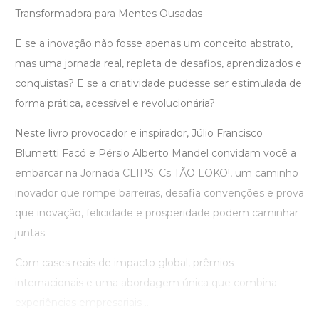
Transformadora para Mentes Ousadas
E se a inovação não fosse apenas um conceito abstrato,
mas uma jornada real, repleta de desafios, aprendizados e
conquistas? E se a criatividade pudesse ser estimulada de
forma prática, acessível e revolucionária?
Neste livro provocador e inspirador, Júlio Francisco
Blumetti Facó e Pérsio Alberto Mandel convidam você a
embarcar na Jornada CLIPS: Cs TÃO LOKO!, um caminho
inovador que rompe barreiras, desafia convenções e prova
que inovação, felicidade e prosperidade podem caminhar
juntas.
Com cases reais de impacto global, prêmios
internacionais e uma abordagem única que combina
experiências empresariais ...