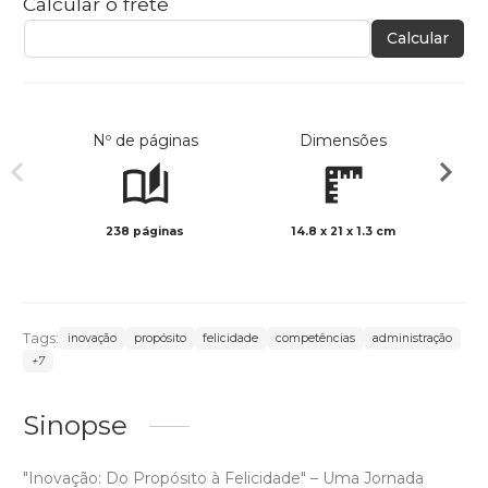
Calcular o frete
Calcular
Nº de páginas
Dimensões
238 páginas
14.8 x 21 x 1.3 cm
Preto 
Tags:
inovação
propósito
felicidade
competências
administração
+7
Sinopse
"Inovação: Do Propósito à Felicidade" – Uma Jornada