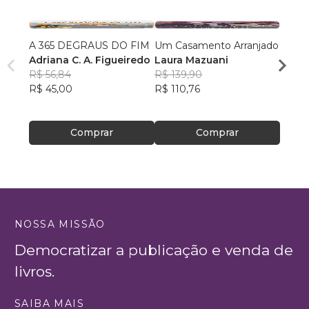
A 365 DEGRAUS DO FIM
Um Casamento Arranjado
meu 
Adriana C. A. Figueiredo
Laura Mazuani
Camil
R$ 56,84
R$ 139,90
R$ 57
R$ 45,00
R$ 110,76
R$ 45
Comprar
Comprar
NOSSA MISSÃO
Democratizar a publicação e venda de
livros.
SAIBA MAIS