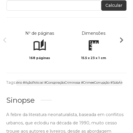
Calcular
Nº de páginas
Dimensões
168 páginas
15.5 x 23 x 1 cm
Preto 
Tags:
#CrimeeMistério #AçãoPolicial #ConspiraçãoCriminosa #CrimeeCorrupção #SobAleiDoSi
Sinopse
A febre da literatura neonaturalista, baseada em conflitos
urbanos, que eclodiu na década de 1990, muito cesso
trouxe aos autores e livreiros, desde as abordagem