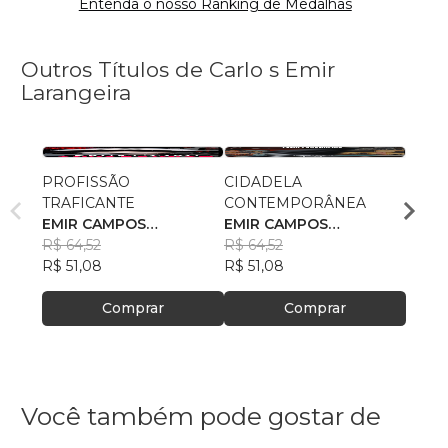
Entenda o nosso Ranking de Medalhas
Outros Títulos de Carlo s Emir
Larangeira
PROFISSÃO
CIDADELA
O ES
TRAFICANTE
CONTEMPORÂNEA
EMIR
EMIR CAMPOS
EMIR CAMPOS
LARA
R$ 75
LARANGEIRA
R$ 64,52
LARANGEIRA
R$ 64,52
R$ 59
R$ 51,08
R$ 51,08
Comprar
Comprar
Você também pode gostar de