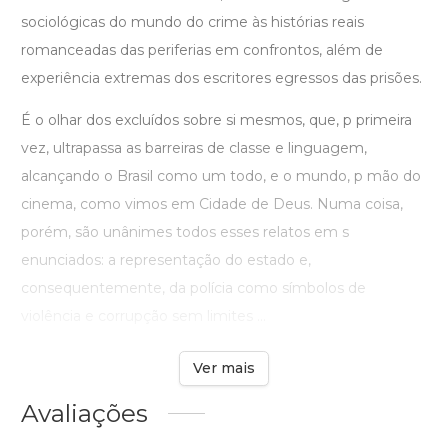
sociológicas do mundo do crime às histórias reais
romanceadas das periferias em confrontos, além de
experiência extremas dos escritores egressos das prisões.
É o olhar dos excluídos sobre si mesmos, que, p primeira
vez, ultrapassa as barreiras de classe e linguagem,
alcançando o Brasil como um todo, e o mundo, p mão do
cinema, como vimos em Cidade de Deus. Numa coisa,
porém, são unânimes todos esses relatos em s
enunciados: a representação do estado e,
consequentemente, da polícia como símbolos de
violência e corrupção sem limites ...
Ver mais
Avaliações