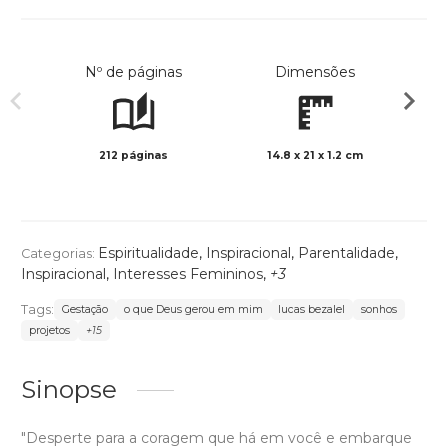
Nº de páginas
Dimensões
212 páginas
14.8 x 21 x 1.2 cm
Preto 
Espiritualidade
,
Inspiracional
,
Parentalidade
,
Categorias:
Inspiracional
,
Interesses Femininos
,
+3
Tags:
Gestação
o que Deus gerou em mim
lucas bezalel
sonhos
projetos
+15
Sinopse
"Desperte para a coragem que há em você e embarque