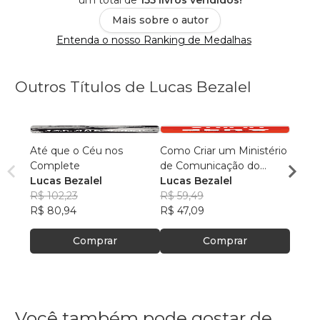
um total de
155 livros vendidos!
Mais sobre o autor
Entenda o nosso Ranking de Medalhas
Outros Títulos de Lucas Bezalel
Até que o Céu nos
Como Criar um Ministério
Comun
Complete
de Comunicação do
Lucas
Lucas Bezalel
Absoluto Zero
Lucas Bezalel
R$ 49
R$ 102,23
R$ 59,49
R$ 39
R$ 80,94
R$ 47,09
Comprar
Comprar
Você também pode gostar de