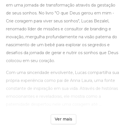
em uma jornada de transformação através da gestação
de seus sonhos. No livro "O que Deus gerou em mim -
Crie coragem para viver seus sonhos", Lucas Bezalel,
renomado líder de missões e consultor de branding e
inovação, mergulha profundamente na visão paterna do
nascimento de um bebê para explorar os segredos e
desafios da jornada de gerar e nutrir os sonhos que Deus
colocou em seu coração.
Com uma sinceridade envolvente, Lucas compartilha sua
própria experiência como pai de Anna Laura, uma fonte
constante de inspiração em sua vida. Através de histórias
emocionantes e reveladoras, ele mostra como a
paternidade despertou nele uma coragem até ...
Ver mais