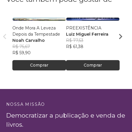
Onde Mora A Leveza
PREEXISTÊNCIA
Agijab
Depois da Tempestade
Luiz Miguel Ferreira
Fábi
Noah Carvalho
R$ 77,53
R$ 67
R$ 75,67
R$ 61,38
R$ 53,
R$ 59,90
Comprar
Comprar
NOSSA MISSÃO
Democratizar a publicação e venda de
livros.