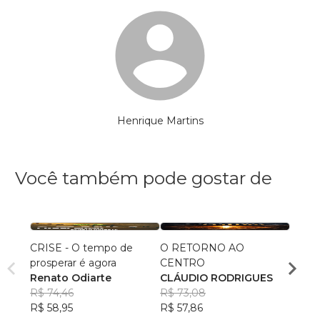
Henrique Martins
Você também pode gostar de
CRISE - O tempo de
O RETORNO AO
Inclus
prosperar é agora
CENTRO
na Igr
Renato Odiarte
CLÁUDIO RODRIGUES
Janis
R$ 74,46
R$ 73,08
R$ 82
R$ 58,95
R$ 57,86
R$ 64