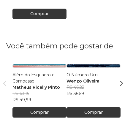
Comprar
Você também pode gostar de
Além do Esquadro e
O Número Um
A Hist
Compasso
Wenzo Oliveira
Volu
Matheus Ricelly Pinto
R$ 46,22
Alber
R$ 63,15
R$ 36,59
R$ 10
R$ 49,99
R$ 80
Comprar
Comprar