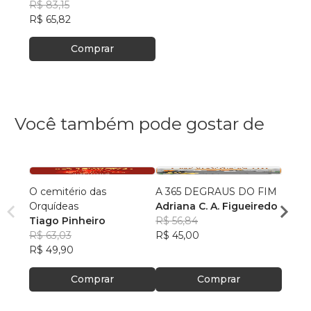
R$ 83,15
R$ 65,82
Comprar
Você também pode gostar de
O cemitério das
A 365 DEGRAUS DO FIM
Filhos
Orquídeas
Adriana C. A. Figueiredo
Rafae
Tiago Pinheiro
R$ 56,84
Ventu
R$ 59
R$ 63,03
R$ 45,00
R$ 46
R$ 49,90
Comprar
Comprar