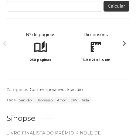
Calcular
Nº de páginas
Dimensões
250 páginas
13.9 x 21 x 1.4 cm
Preto 
Contemporâneo
,
Suicídio
Categorias:
Tags:
Suicídio
Depressão
Amor
CVV
Vida
Sinopse
LIVRO FINALISTA DO PRÊMIO KINDLE DE