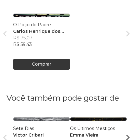
O Poço do Padre
Carlos Henrique dos
Santos Oliveira
R$ 75,07
R$ 59,43
Comprar
Você também pode gostar de
Sete Dias
Os Últimos Mestiços
10 Mi
Victor Cribari
Emma Vieira
Samu