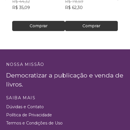
R$ 44,32
R$ 78,69
R$ 88
R$ 35,09
R$ 62,30
R$ 69
Comprar
Comprar
NOSSA MISSÃO
Democratizar a publicação e venda de
livros.
SAIBA MAIS
Dúvidas e Contato
Política de Privacidade
Termos e Condições de Uso