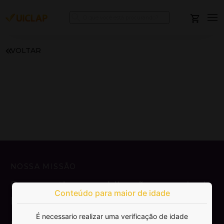
VOLTAR
NOSSA MISSÃO
Democratizar a publicação e venda de
Conteúdo para maior de idade
livros.
É necessario realizar uma verificação de idade
SAIBA MAIS