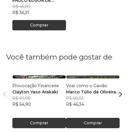
PAULO EDSON DE
MOURA
R$ 45,87
R$ 36,31
Comprar
Você também pode gostar de
Provocação Financeira
Voar como o Gavião
VOU 
Clayton Yaso Arakaki
Marco Túlio de Oliveira
Milto
R$ 81,98
e Britto
R$ 58,53
Abru
R$ 57,
R$ 64,90
R$ 46,34
Filho
R$ 45
Comprar
Comprar