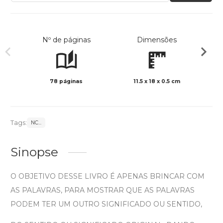
Nº de páginas
Dimensões
78 páginas
11.5 x 18 x 0.5 cm
Preto 
Tags:
NC...
Sinopse
O OBJETIVO DESSE LIVRO É APENAS BRINCAR COM
AS PALAVRAS, PARA MOSTRAR QUE AS PALAVRAS
PODEM TER UM OUTRO SIGNIFICADO OU SENTIDO,