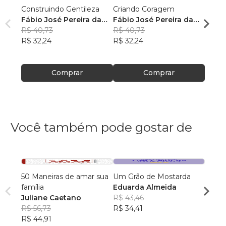
Construindo Gentileza
Criando Coragem
Estab
Fábio José Pereira da
Fábio José Pereira da
Temp
Silva
R$ 40,73
Silva
R$ 40,73
Fábio
R$ 32,24
R$ 32,24
Silva
R$ 40
R$ 32
Comprar
Comprar
Você também pode gostar de
50 Maneiras de amar sua
Um Grão de Mostarda
Dor, F
família
Eduarda Almeida
Cleit
Juliane Caetano
R$ 43,46
R$ 54
R$ 56,73
R$ 34,41
R$ 42
R$ 44,91