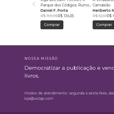
Parque dos Códigos: Rumo
Camaleão
ao Desconhecido
Daniel F. Porta
Heriberto 
R$ 169,96
R$ 134,55
R$ 52,51
R$ 
Comprar
Comprar
NOSSA MISSÃO
Democratizar a publicação e ven
livros.
Horário de atendimento: segunda à sexta-feira, da
loja@uiclap.com