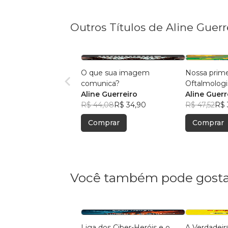
Outros Títulos de Aline Guerr
O que sua imagem
Nossa primei
comunica?
Oftalmologi
Aline Guerreiro
Aline Guerr
R$ 44,08
R$ 34,90
R$ 47,52
R$ 
Comprar
Comprar
Você também pode gosta
Liga dos Ciber-Heróis e o
A Verdadeir