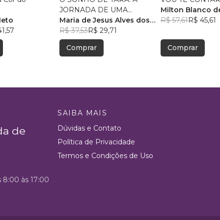
JORNADA DE UMA
Milton Blanco d
Neto
MENINA INDÍGENA
Maria de Jesus Alves dos
Abrunhosa Trin
R$ 57,61
R$ 45,61
41,57
Santos
R$ 37,53
R$ 29,71
Comprar
Comprar
SAIBA MAIS
Dúvidas e Contato
da de
Política de Privacidade
Termos e Condições de Uso
s 8:00 às 17:00