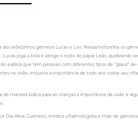
a dos leõezinhos gêmeos Lucas e Leo. Nessa historinha os gêm
, Lucas joga a bola e atinge o rosto do papai Leão, quebrando s
Leão explica que tem pessoas com diferentes tipos de "graus" de
ntes na visão, inclusive a importância de todo ano visitar seu oft
a de maneira lúdica para as crianças a importância da visão e al
o.
o por Dra Aline Guerreiro, médica oftalmologista e mãe de gêmeos