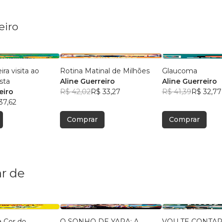
eiro
ra visita ao
Rotina Matinal de Milhões
Glaucoma
sta
Aline Guerreiro
Aline Guerreiro
eiro
R$ 42,02
R$ 33,27
R$ 41,39
R$ 32,77
37,62
Comprar
Comprar
r de
a Cor do
O SONHO DE YARA: A
VOU TE CONTA