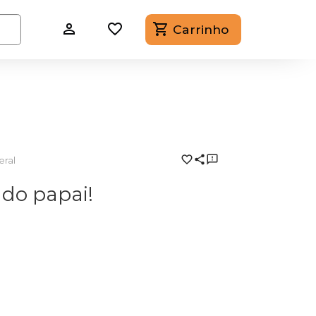
Carrinho
eral
 do papai!