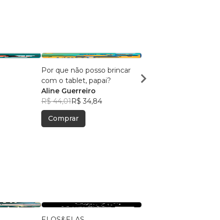
Por que não posso brincar
Why can't I play with 
com o tablet, papai?
tablet, Daddy?
Aline Guerreiro
Aline Guerreiro
R$ 44,01
R$ 34,84
R$ 44,01
R$ 34,84
Comprar
Comprar
R
ELOS&ELAS
Fúria Das Águas