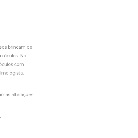
eos brincam de
eu óculos. Na
 óculos com
almologista,
gumas alterações
.