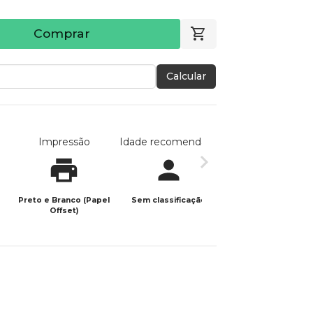
Comprar
Calcular
Impressão
Idade recomendada
Data de publicaç
Preto e Branco (Papel
Sem classificação
23/05/2023
Offset)