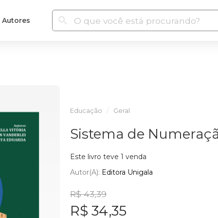
Autores
Educação
Geral
Sistema de Numeraç
Este livro teve 1 venda
Autor(a):
Editora Unigala
R$ 43,39
R$ 34,35