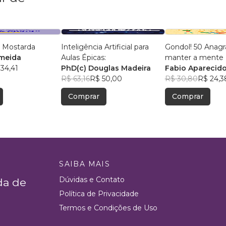
 Mostarda
Inteligência Artificial para
Gondol! 50 Anag
lmeida
Aulas Épicas:
manter a mente +
34,41
PhD(c) Douglas Madeira
Fabio Aparecido
R$ 63,16
R$ 50,00
R$ 30,80
R$ 24,3
Comprar
Comprar
SAIBA MAIS
Dúvidas e Contato
da de
Política de Privacidade
Termos e Condições de Uso