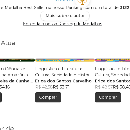
 é Medalha Best Seller no nosso Ranking, com um total de
3132
Mais sobre o autor
Entenda o nosso Ranking de Medalhas
iAtual
m Ciências e
Linguística e Literatura:
Linguística e Lite
 na Amazônia
Cultura, Sociedade e História
Cultura, Sociedad
isas e Práticas
reira da Cunha
- Volume 2
Érica dos Santos Carvalho
Érica dos Santo
s
s
34,16
R$ 42,58
R$ 33,71
R$ 48,57
R$ 38,4
Comprar
Comprar
r de