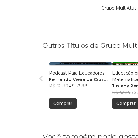
Grupo MultiAtual
Outros Títulos de Grupo Mult
Podcast Para Educadores
Educação e
Fernando Vieira da Cruz
Matemática
(Fernandinho Cruz)
R$ 66,80
R$ 52,88
Legal: Pesqu
Jusiany Pe
Pedagógica
dos Santo
R$ 43,14
R$ 
Comprar
Comprar
Você também pode gosta