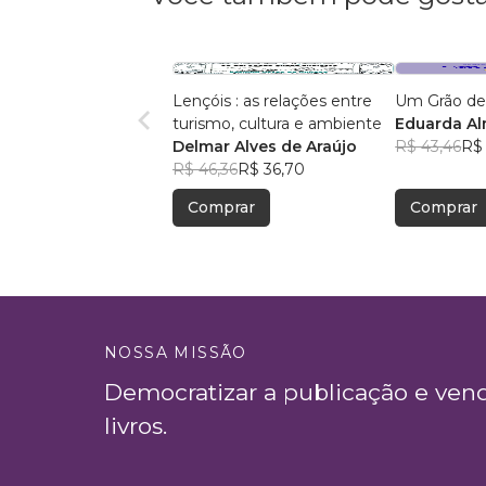
Lençóis : as relações entre
Um Grão de
turismo, cultura e ambiente
Eduarda A
Delmar Alves de Araújo
R$ 43,46
R$ 
R$ 46,36
R$ 36,70
Comprar
Comprar
NOSSA MISSÃO
Democratizar a publicação e ven
livros.