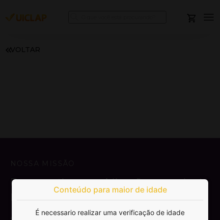
VOLTAR
NOSSA MISSÃO
Democratizar a publicação e venda de
Conteúdo para maior de idade
livros.
É necessario realizar uma verificação de idade
SAIBA MAIS