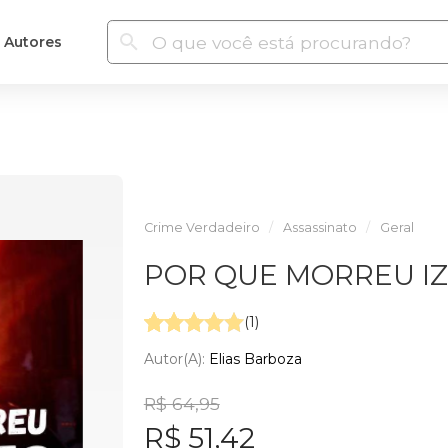
Autores
Crime Verdadeiro
Assassinato
Geral
POR QUE MORREU I
(1)
Autor(a):
Elias Barboza
R$ 64,95
R$ 51,42