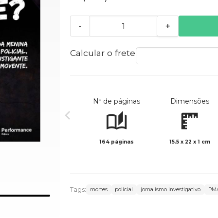
-
+
Calcular o frete
Nº de páginas
Dimensões
164 páginas
15.5 x 22 x 1 cm
Tags:
mortes
policial
jornalismo investigativo
PM