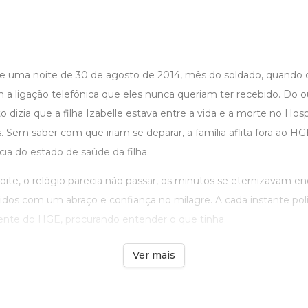
e uma noite de 30 de agosto de 2014, mês do soldado, quando 
 a ligação telefônica que eles nunca queriam ter recebido. Do ou
dizia que a filha Izabelle estava entre a vida e a morte no Hosp
 Sem saber com que iriam se deparar, a família aflita fora ao H
ia do estado de saúde da filha.
 noite, o relógio parecia não passar, os minutos se eternizavam 
dos com um abraço e confiança no milagre. A cada instante polic
nte do HGE, procurando entender o que tinha ...
Ver mais