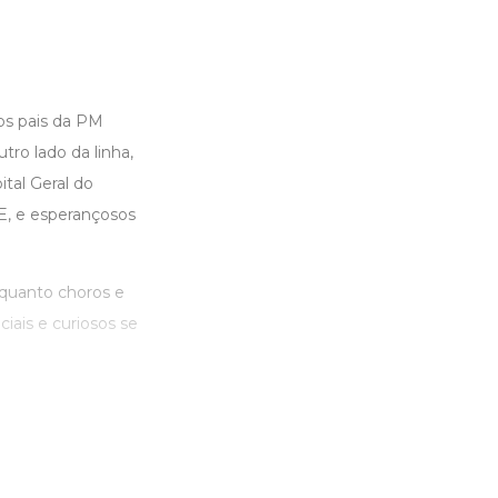
os pais da PM
tro lado da linha,
ital Geral do
GE, e esperançosos
enquanto choros e
iais e curiosos se