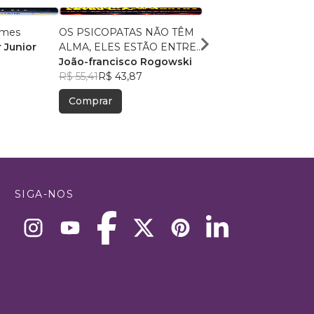
rimes
OS PSICOPATAS NÃO TÊM
O passageiro
 Junior
ALMA, ELES ESTÃO ENTRE
Ronilson de Oliveira
NÓS. COMO IDENTIFICÁ-
João-francisco Rogowski
R$ 62,47
R$ 49,46
LOS E SE PROTEGER.
R$ 55,41
R$ 43,87
Comprar
Comprar
SIGA-NOS