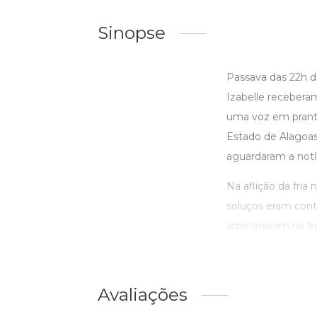
Sinopse
Passava das 22h d
Izabelle receberam
uma voz em pranto 
Estado de Alagoas.
aguardaram a notíc
Na aflição da fria
soluços eram conti
amotinavam na fre
Avaliações