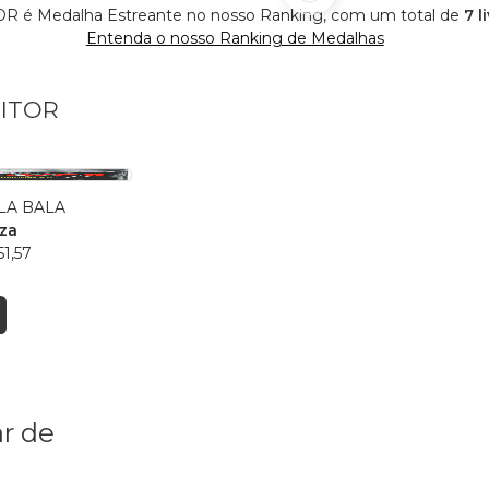
R é Medalha Estreante no nosso Ranking, com um total de
7 l
Entenda o nosso Ranking de Medalhas
RITOR
LA BALA
oza
51,57
r de