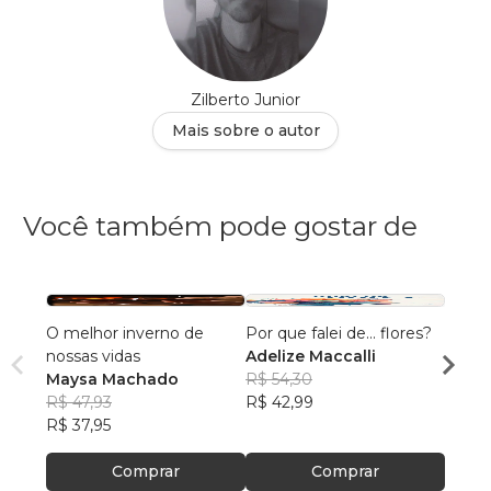
Zilberto Junior
Mais sobre o autor
Você também pode gostar de
O melhor inverno de
Por que falei de... flores?
Hidra
nossas vidas
Adelize Maccalli
Nilva
Maysa Machado
R$ 54,30
R$ 64
R$ 47,93
R$ 42,99
R$ 51,
R$ 37,95
Comprar
Comprar