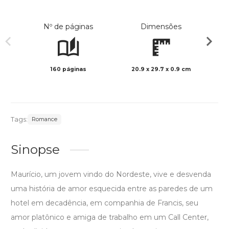
Nº de páginas
Dimensões
160 páginas
20.9 x 29.7 x 0.9 cm
Preto 
Tags:
Romance
Sinopse
Maurício, um jovem vindo do Nordeste, vive e desvenda
uma história de amor esquecida entre as paredes de um
hotel em decadência, em companhia de Francis, seu
amor platônico e amiga de trabalho em um Call Center,