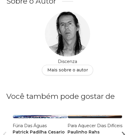
Sobre o Autor
Discenza
Mais sobre o autor
Você também pode gostar de
Fúria Das Águas
Para Aquecer Dias Difíceis
EU P
Patrick Padilha Cesario
Paulinho Rahs
MARG