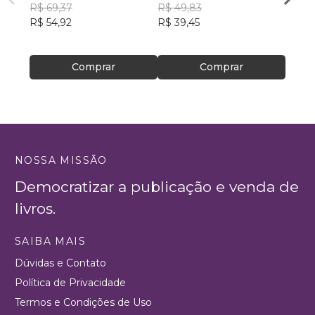
R$ 69,37
R$ 49,83
Isa M
R$ 54,92
R$ 39,45
R$ 62
R$ 49
Comprar
Comprar
NOSSA MISSÃO
Democratizar a publicação e venda de
livros.
SAIBA MAIS
Dúvidas e Contato
Política de Privacidade
Termos e Condições de Uso