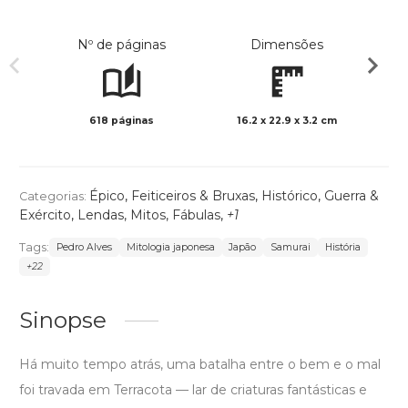
Nº de páginas
Dimensões
618 páginas
16.2 x 22.9 x 3.2 cm
Preto 
Épico
,
Feiticeiros & Bruxas
,
Histórico
,
Guerra &
Categorias:
Exército
,
Lendas, Mitos, Fábulas
,
+1
Tags:
Pedro Alves
Mitologia japonesa
Japão
Samurai
História
+22
Sinopse
Há muito tempo atrás, uma batalha entre o bem e o mal
foi travada em Terracota — lar de criaturas fantásticas e