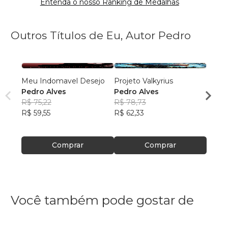
Entenda o nosso Ranking de Medalhas
Outros Títulos de Eu, Autor Pedro
Meu Indomavel Desejo
Projeto Valkyrius
Esti
Pedro Alves
Pedro Alves
Pedro
R$ 75,22
R$ 78,73
R$ 75
R$ 59,55
R$ 62,33
R$ 59
Comprar
Comprar
Você também pode gostar de