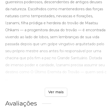
guerreiros poderosos, descendentes de antigos deuses
da natureza. Escolhidos como mantenedores das forças
naturais como tempestades, nevascas e florações,
Izanami, filha pródiga e herdeira do trovão de Maatsu
Ohkami — a progenitora deusa do trovão — é encontrada
vivendo ao lado de lobos, sem lembranças de sua vida
passada depois que um golpe vingativo arquitetado pelo
seu próprio mestre anos antes foi responsável por uma
chacina que pôs fim a paz no Grande Santuário. Dotada
de imenso poder e caridade, Izanami precisa assumir seu
destino como O Último Eremita do Trovão — quem será c
...
Ver mais
Avaliações