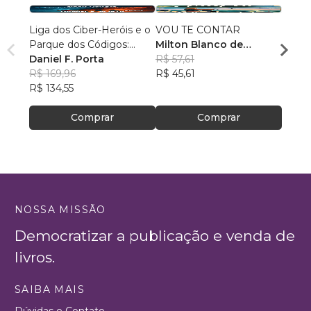
Liga dos Ciber-Heróis e o
VOU TE CONTAR
Fúria
Parque dos Códigos:
Milton Blanco de
Patri
Rumo ao Desconhecido
Daniel F. Porta
Abrunhosa Trindade
R$ 57,61
R$ 69
R$ 169,96
Filho
R$ 45,61
R$ 54
R$ 134,55
Comprar
Comprar
NOSSA MISSÃO
Democratizar a publicação e venda de
livros.
SAIBA MAIS