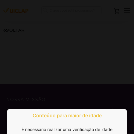
VOLTAR
NOSSA MISSÃO
Democratizar a publicação e venda de
Conteúdo para maior de idade
livros.
É necessario realizar uma verificação de idade
SAIBA MAIS