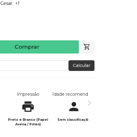
 Cesar
+1
Comprar
Calcular
Impressão
Idade recomendada
Data de publicaç
Preto e Branco (Papel
Sem classificação
18/05/2023
Avena / Pólen)