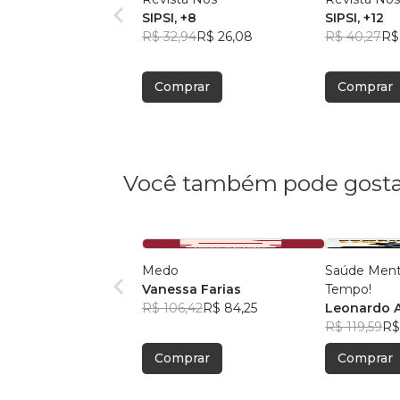
SIPSI
, +8
SIPSI
, +12
R$ 32,94
R$ 26,08
R$ 40,27
R$
Comprar
Comprar
Você também pode gosta
Medo
Saúde Ment
Vanessa Farias
Tempo!
R$ 106,42
R$ 84,25
Leonardo 
R$ 119,59
R$
Comprar
Comprar