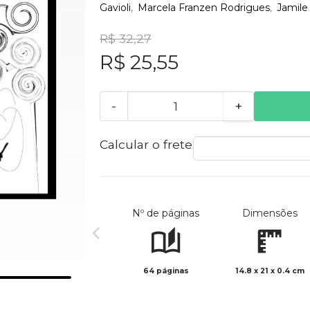
Gavioli
Marcela Franzen Rodrigues
Jamile
R$ 32,27
R$ 25,55
-
+
Calcular o frete
Nº de páginas
Dimensões
64 páginas
14.8 x 21 x 0.4 cm