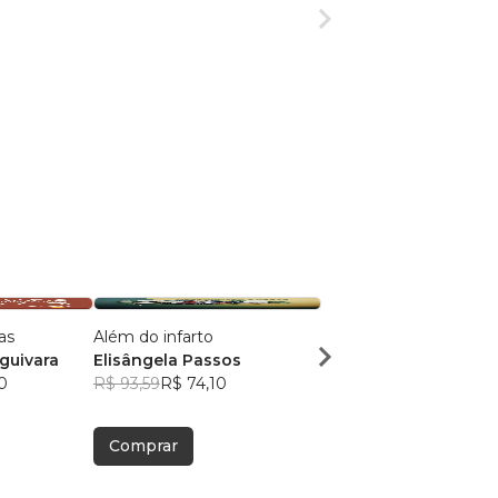
as
Além do infarto
A infância pede colo; O
guivara
Elisângela Passos
adulto, equilíbrio
0
R$ 93,59
R$ 74,10
Mariana Tibo
R$ 73,85
R$ 58,47
Comprar
Comprar