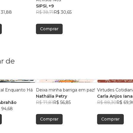
SIPSI
, +9
 31,88
R$ 38,71
R$ 30,65
Comprar
r de
al Enquanto Há
Deixa minha barriga em paz!
Virtudes Cotidian
Nathália Petry
Carla Anjos Iana
Abrahão
R$ 71,81
R$ 56,85
R$ 88,30
R$ 69,9
 94,68
Comprar
Comprar