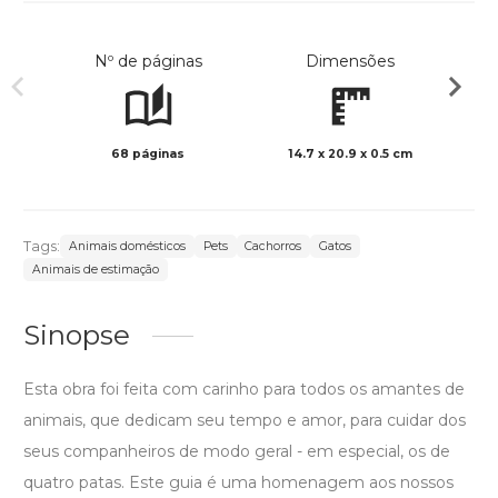
Nº de páginas
Dimensões
68 páginas
14.7 x 20.9 x 0.5 cm
Preto 
Tags:
Animais domésticos
Pets
Cachorros
Gatos
Animais de estimação
Sinopse
Esta obra foi feita com carinho para todos os amantes de
animais, que dedicam seu tempo e amor, para cuidar dos
seus companheiros de modo geral - em especial, os de
quatro patas. Este guia é uma homenagem aos nossos