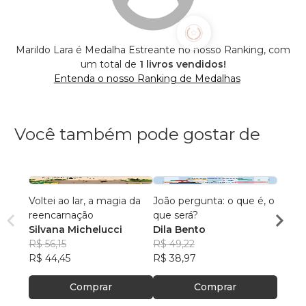
Marildo Lara é Medalha Estreante no nosso Ranking, com
um total de
1 livros vendidos!
Entenda o nosso Ranking de Medalhas
Você também pode gostar de
Voltei ao lar, a magia da
João pergunta: o que é, o
A Espi
reencarnação
que será?
- Con
Silvana Michelucci
Dila Bento
Entre
Adria
R$ 56,15
R$ 49,22
Anima
R$ 75
R$ 44,45
R$ 38,97
R$ 60
Comprar
Comprar