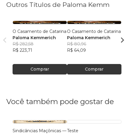
Outros Títulos de Paloma Kemm
O Casamento de Catarina
O Casamento de Catarina
A JO
Paloma Kemmerich
Paloma Kemmerich
Palo
R$ 282,58
R$ 80,96
R$ 55
R$ 223,71
R$ 64,09
R$ 44
Comprar
Comprar
Você também pode gostar de
Sindicâncias Maçônicas —
Teste
O que