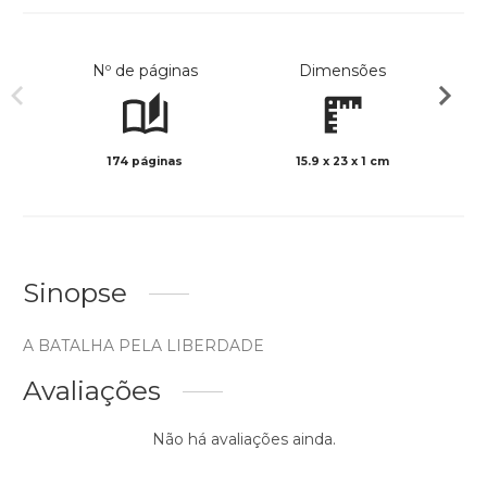
Nº de páginas
Dimensões
174 páginas
15.9 x 23 x 1 cm
Preto 
Sinopse
A BATALHA PELA LIBERDADE
Avaliações
Não há avaliações ainda.