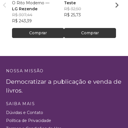
O Rito Moderno —
Teste
Rober
LG Rezende
R$ 32,50
de Je
R$ 12
R$ 307,44
R$ 25,73
R$ 99
R$ 243,39
Comprar
Comprar
NOSSA MISSÃO
Democratizar a publicação e venda de
livros.
SAIBA MAIS
Dúvidas e Contato
Política de Privacidade