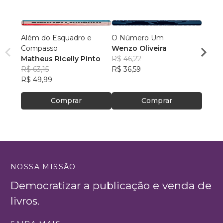
Além do Esquadro e
O Número Um
A Hist
Compasso
Wenzo Oliveira
Volu
Matheus Ricelly Pinto
R$ 46,22
Alber
R$ 63,15
R$ 36,59
R$ 10
R$ 49,99
R$ 80
Comprar
Comprar
NOSSA MISSÃO
Democratizar a publicação e venda de
livros.