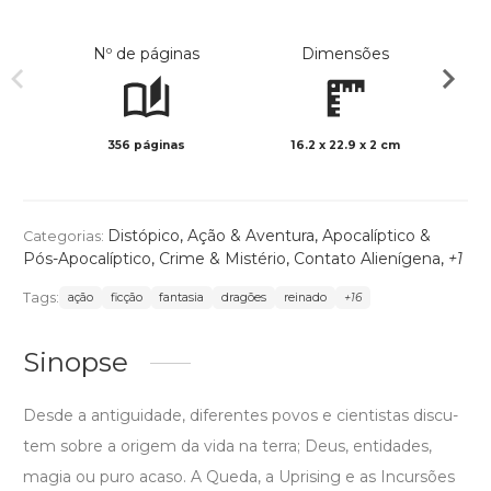
Nº de páginas
Dimensões
356 páginas
16.2 x 22.9 x 2 cm
Preto 
Distópico
,
Ação & Aventura
,
Apocalíptico &
Categorias:
Pós-Apocalíptico
,
Crime & Mistério
,
Contato Alienígena
,
+1
Tags:
ação
ficção
fantasia
dragões
reinado
+16
Sinopse
Desde a antiguidade, diferentes povos e cientistas discu-
tem sobre a origem da vida na terra; Deus, entidades,
magia ou puro acaso. A Queda, a Uprising e as Incursões