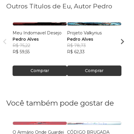
Outros Títulos de Eu, Autor Pedro
Meu Indomavel Desejo
Projeto Valkyrius
Esti
Pedro Alves
Pedro Alves
Pedro
R$ 75,22
R$ 78,73
R$ 75
R$ 59,55
R$ 62,33
R$ 59
Comprar
Comprar
Você também pode gostar de
O Armário Onde Guardei
CÓDIGO BRUGADA
Fúria