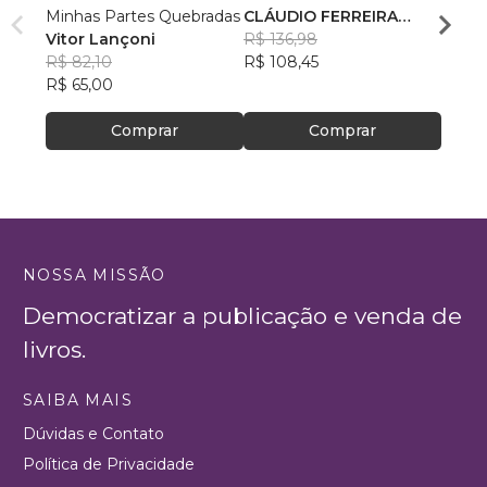
Minhas Partes Quebradas
CLÁUDIO FERREIRA
Patri
Vitor Lançoni
CAMPOS VIEIRA
R$ 136,98
R$ 69
R$ 82,10
R$ 108,45
R$ 54
R$ 65,00
Comprar
Comprar
NOSSA MISSÃO
Democratizar a publicação e venda de
livros.
SAIBA MAIS
Dúvidas e Contato
Política de Privacidade