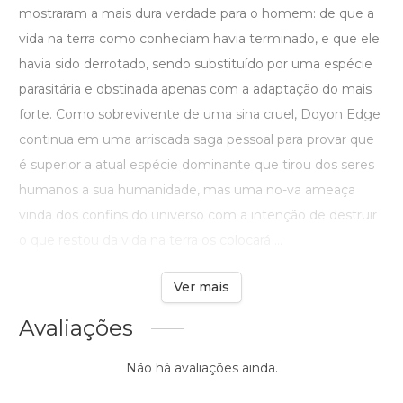
mostraram a mais dura verdade para o homem: de que a
vida na terra como conheciam havia terminado, e que ele
havia sido derrotado, sendo substituído por uma espécie
parasitária e obstinada apenas com a adaptação do mais
forte. Como sobrevivente de uma sina cruel, Doyon Edge
continua em uma arriscada saga pessoal para provar que
é superior a atual espécie dominante que tirou dos seres
humanos a sua humanidade, mas uma no-va ameaça
vinda dos confins do universo com a intenção de destruir
o que restou da vida na terra os colocará ...
Ver mais
Avaliações
Não há avaliações ainda.