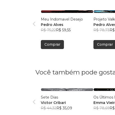
Meu Indomavel Desejo
Projeto Valk
Pedro Alves
Pedro Alve
R$ 75,22
R$ 59,55
R$ 78,73
R$
Comprar
Comprar
Você também pode gosta
Sete Dias
Os Últimos 
Victor Cribari
Emma Vieir
R$ 44,32
R$ 35,09
R$ 78,69
R$