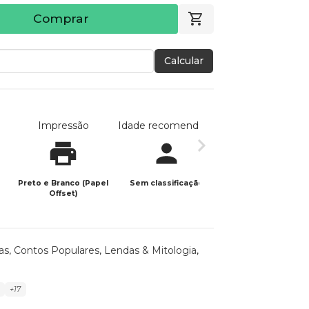
Comprar
Calcular
Impressão
Idade recomendada
Data de publicaç
Preto e Branco (Papel
Sem classificação
14/05/2023
Offset)
s, Contos Populares, Lendas & Mitologia
,
+17