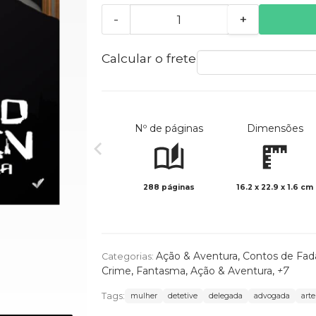
-
+
Calcular o frete
Nº de páginas
Dimensões
288 páginas
16.2 x 22.9 x 1.6 cm
Ação & Aventura
,
Contos de Fada
Categorias:
Crime
,
Fantasma
,
Ação & Aventura
,
+7
Tags:
mulher
detetive
delegada
advogada
arte