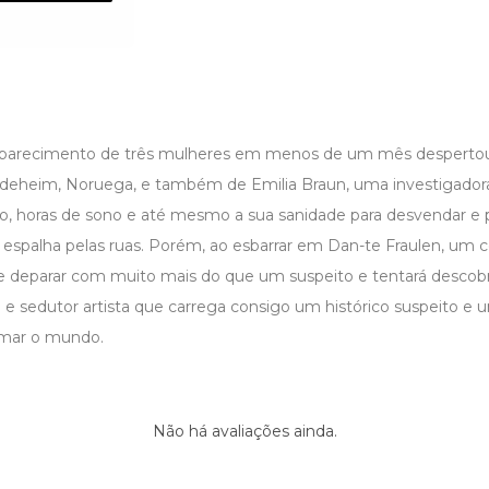
aparecimento de três mulheres em menos de um mês despertou 
rodeheim, Noruega, e também de Emilia Braun, uma investigadora
ho, horas de sono e até mesmo a sua sanidade para desvendar e 
espalha pelas ruas. Porém, ao esbarrar em Dan-te Fraulen, um c
 se deparar com muito mais do que um suspeito e tentará descobr
o e sedutor artista que carrega consigo um histórico suspeito e
rmar o mundo.
Não há avaliações ainda.