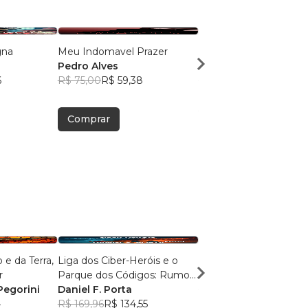
gna
Meu Indomavel Prazer
Minha Indomavel Paix
Pedro Alves
Pedro Alves
6
R$ 75,00
R$ 59,38
R$ 70,25
R$ 55,62
Comprar
Comprar
Liga dos Ciber-Heróis e o
Agulha Negra
Mar
Parque dos Códigos: Rumo
Escritor Anônimo
Pegorini
ao Desconhecido
Daniel F. Porta
R$ 79,59
R$ 63,01
4
R$ 169,96
R$ 134,55