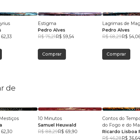
yrius
Estigma
Lagrimas de Ma
s
Pedro Alves
Pedro Alves
 62,33
R$ 75,21
R$ 59,54
R$ 68,29
R$ 54,0
Comprar
Comprar
r de
Mestiços
10 Minutos
Contos do Tempo e da Terra,
a
Samuel Heuwald
do Fogo e do 
 62,30
R$ 88,29
R$ 69,90
Ricardo Lisboa 
R$ 46,28
R$ 36,6