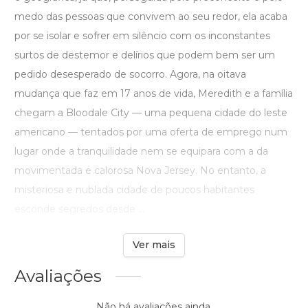
medo das pessoas que convivem ao seu redor, ela acaba
por se isolar e sofrer em silêncio com os inconstantes
surtos de destemor e delírios que podem bem ser um
pedido desesperado de socorro. Agora, na oitava
mudança que faz em 17 anos de vida, Meredith e a família
chegam a Bloodale City — uma pequena cidade do leste
americano — tentados por uma oferta de emprego num
lugar onde a tranquilidade nem se equipara com a da
movimentada e calorosa Nova Jersey. No entanto, a
misteriosa e nublada cidade de poucos habitantes
esconde segredos desde ...
Ver mais
Avaliações
Não há avaliações ainda.