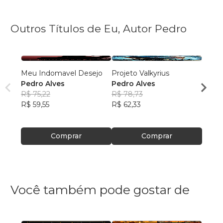
Outros Títulos de Eu, Autor Pedro
Meu Indomavel Desejo
Projeto Valkyrius
Esti
Pedro Alves
Pedro Alves
Pedro
R$ 75,22
R$ 78,73
R$ 75
R$ 59,55
R$ 62,33
R$ 59
Comprar
Comprar
Você também pode gostar de