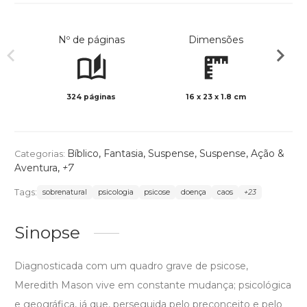
Nº de páginas
Dimensões
324 páginas
16 x 23 x 1.8 cm
Preto 
Bíblico
,
Fantasia
,
Suspense
,
Suspense
,
Ação &
Categorias:
Aventura
,
+7
Tags:
sobrenatural
psicologia
psicose
doença
caos
+23
Sinopse
Diagnosticada com um quadro grave de psicose,
Meredith Mason vive em constante mudança; psicológica
e geográfica, já que, perseguida pelo preconceito e pelo