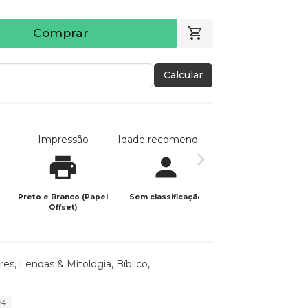
Comprar
Calcular
Impressão
Idade recomendada
Data de publicaç
Preto e Branco (Papel
Sem classificação
14/05/2023
Offset)
res, Lendas & Mitologia
,
Bíblico
,
24