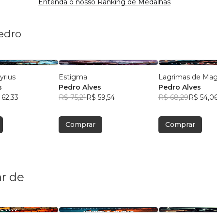
Entenda o nosso Ranking de Medalhas
Pedro
yrius
Estigma
Lagrimas de Ma
s
Pedro Alves
Pedro Alves
 62,33
R$ 75,21
R$ 59,54
R$ 68,29
R$ 54,0
Comprar
Comprar
r de