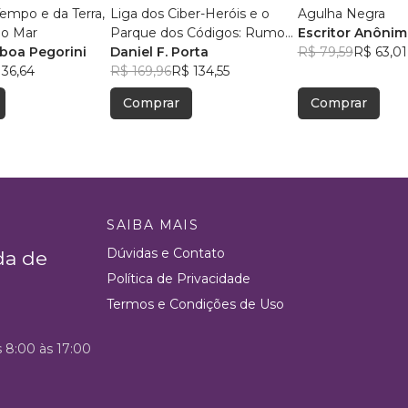
Liga dos Ciber-Heróis e o
Agulha Negra
do Fogo e do Mar
Parque dos Códigos: Rumo
Escritor Anôni
sboa Pegorini
ao Desconhecido
Daniel F. Porta
R$ 79,59
R$ 63,01
 36,64
R$ 169,96
R$ 134,55
Comprar
Comprar
SAIBA MAIS
Dúvidas e Contato
da de
Política de Privacidade
Termos e Condições de Uso
s 8:00 às 17:00