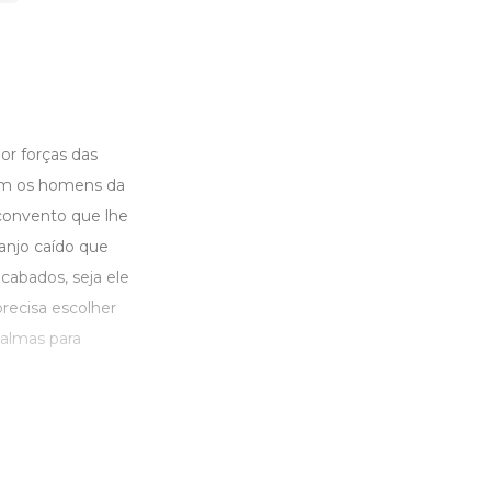
or forças das
com os homens da
convento que lhe
anjo caído que
cabados, seja ele
ecisa escolher
almas para