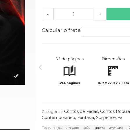
-
+
Calcular o frete
Nº de páginas
Dimensões
394 páginas
16.2 x 22.9 x 2.1 cm
Contos de Fadas, Contos Popula
Categorias:
Contemporâneo
,
Fantasia
,
Suspense
,
+5
Tags:
anjos
amizade
ação
guerra
aventura
+