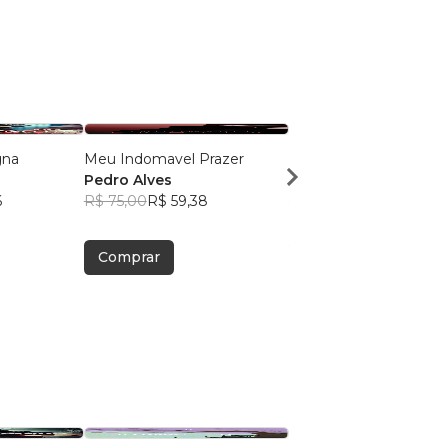
gna
Meu Indomavel Prazer
Minha Indomavel Paix
Pedro Alves
Pedro Alves
6
R$ 75,00
R$ 59,38
R$ 70,25
R$ 55,62
Comprar
Comprar