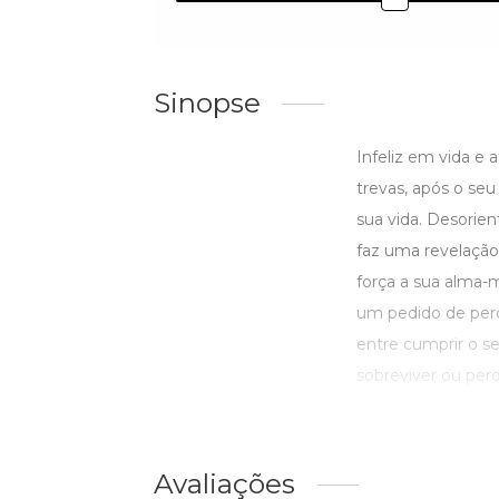
Sinopse
Infeliz em vida e
trevas, após o se
sua vida. Desorie
faz uma revelação:
força a sua alma-m
um pedido de per
entre cumprir o s
sobreviver ou perdo
Avaliações