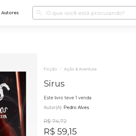
Autores
Ficção
Ação & Aventura
Sirus
Este livro teve 1 venda
Autor(a):
Pedro Alves
R$ 74,72
R$ 59,15