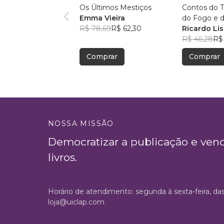
Os Últimos Mestiços
Contos do Tempo e da Terra,
Emma Vieira
R$ 78,69
R$ 62,30
Ricardo Li
R$ 46,28
R$
Comprar
Comprar
NOSSA MISSÃO
Democratizar a publicação e ven
livros.
Horário de atendimento: segunda à sexta-feira, da
loja@uiclap.com