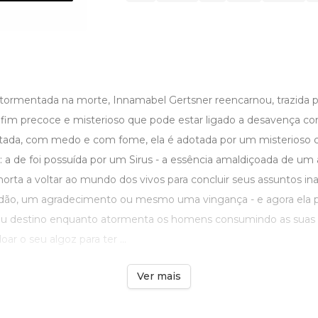
 atormentada na morte, Innamabel Gertsner reencarnou, trazida p
u fim precoce e misterioso que pode estar ligado a desavença 
ntada, com medo e com fome, ela é adotada por um misterioso 
 a de foi possuída por um Sirus - a essência amaldiçoada de um 
orta a voltar ao mundo dos vivos para concluir seus assuntos ina
dão, um agradecimento ou mesmo uma vingança - e agora ela pr
eu destino enquanto atormenta os homens consumindo as suas 
ar o seu algoz para ter ...
Ver mais