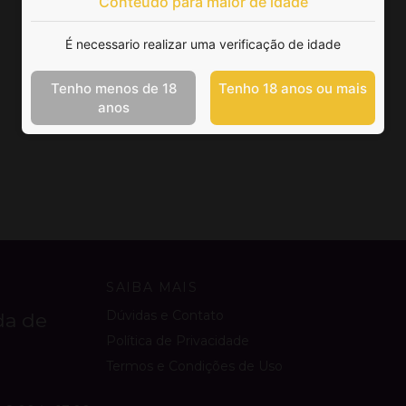
Conteúdo para maior de idade
É necessario realizar uma verificação de idade
Tenho menos de 18
Tenho 18 anos ou mais
anos
SAIBA MAIS
Dúvidas e Contato
da de
Política de Privacidade
Termos e Condições de Uso