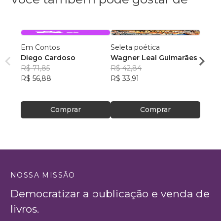
Em Contos
Seleta poética
O que
Diego Cardoso
Wagner Leal Guimarães
enten
R$ 71,85
R$ 42,84
ainda 
Carla
R$ 56,88
R$ 33,91
R$ 57
R$ 45
Comprar
Comprar
NOSSA MISSÃO
Democratizar a publicação e venda de
livros.