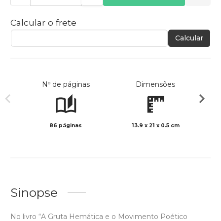
Calcular o frete
Calcular
Nº de páginas
Dimensões
86 páginas
13.9 x 21 x 0.5 cm
Preto 
Sinopse
No livro “A Gruta Hemática e o Movimento Poético