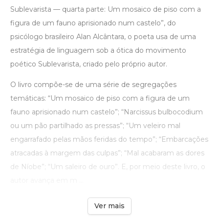
Sublevarista — quarta parte: Um mosaico de piso com a
figura de um fauno aprisionado num castelo”, do
psicólogo brasileiro Alan Alcântara, o poeta usa de uma
estratégia de linguagem sob a ótica do movimento
poético Sublevarista, criado pelo próprio autor.
O livro compõe-se de uma série de segregações
temáticas: “Um mosaico de piso com a figura de um
fauno aprisionado num castelo”; “Narcissus bulbocodium
ou um pão partilhado as pressas”; “Um veleiro mal
engarrafado pelas mãos feridas do tempo”; “Embarcações
atracadas à margem das culpas”; “Mal acabaram as dores
de Níobe”; “Um saleiro de ouro”. E, por meio deste livro, o
autor avança em m ...
Ver mais