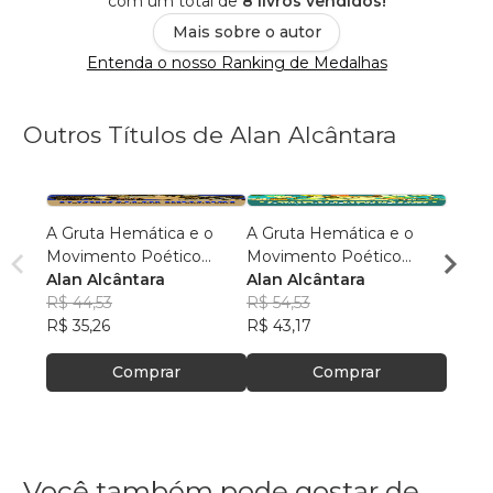
com um total de
8 livros vendidos!
Mais sobre o autor
Entenda o nosso Ranking de Medalhas
Outros Títulos de Alan Alcântara
A Gruta Hemática e o
A Gruta Hemática e o
A Gru
Movimento Poético
Movimento Poético
Movim
Sublevarista — Terceira
Alan Alcântara
Sublevarista — Segunda
Alan Alcântara
Suble
Alan 
parte
R$ 44,53
parte
R$ 54,53
parte
R$ 42
R$ 35,26
R$ 43,17
R$ 33
Comprar
Comprar
Você também pode gostar de