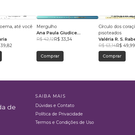
poema, até você
Mergulho
Círculo dos coraç
Ana Paula Giudice
pisoteados
ria
Anastacio
R$ 42,12
R$ 33,34
Valéria R. S. Rab
 39,82
R$ 63,14
R$ 49,99
Comprar
Comprar
SAIBA MAIS
Dúvidas e Contato
da de
Política de Privacidade
Termos e Condições de Uso