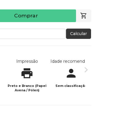
Comprar
Calcular
Impressão
Idade recomendada
Data de publicaç
Preto e Branco (Papel
Sem classificação
09/05/2023
Avena / Pólen)