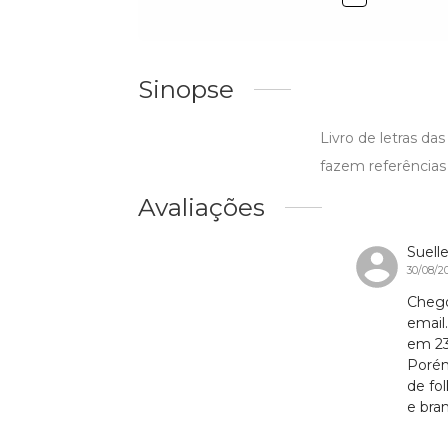
Sinopse
Livro de letras da
fazem referências 
Avaliações
Suell
30/08/2
Chego
email
em 23 
Porém
de fo
e bra