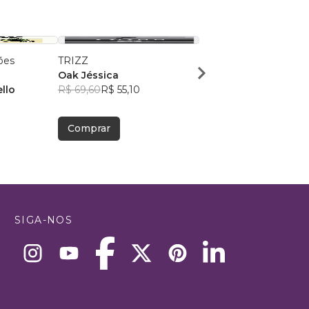
ões
TRIZZ
Amor por Toda Vida
Oak Jéssica
Jucelio Gomes Mesqu
ello
R$ 69,60
R$ 55,10
R$ 45,76
R$ 36,23
Comprar
Comprar
SIGA-NOS