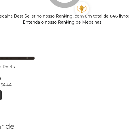
edalha Best Seller no nosso Ranking, com um total de
646 livro
Entenda o nosso Ranking de Medalhas
d Poets
t
t
 54,44
r de