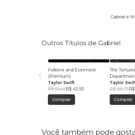
Gabriel é M
Outros Títulos de Gabriel
Folklore and Evermore
The Torture
(Premium)
Departmen
Taylor Swift
Taylor Swif
R$ 55,49
R$ 43,93
R$ 68,77
R$
Comprar
Comprar
Você também pode gosta