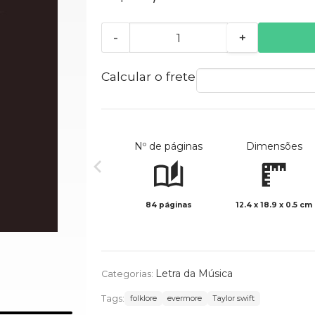
-
+
Calcular o frete
Nº de páginas
Dimensões
84 páginas
12.4 x 18.9 x 0.5 cm
Letra da Música
Categorias:
Tags:
folklore
evermore
Taylor swift