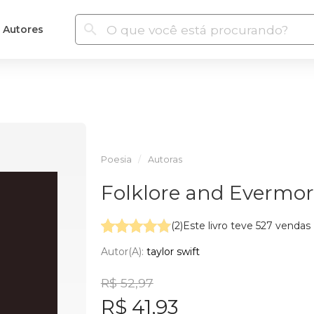
Autores
Poesia
Autoras
Folklore and Evermo
(2)
Este livro teve 527 vendas
Autor(a):
taylor swift
R$ 52,97
R$ 41,93