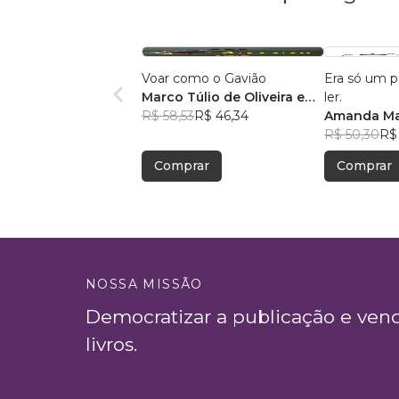
Voar como o Gavião
Era só um 
Marco Túlio de Oliveira e
ler.
Britto
R$ 58,53
R$ 46,34
Amanda Ma
R$ 50,30
R$
Comprar
Comprar
NOSSA MISSÃO
Democratizar a publicação e ven
livros.