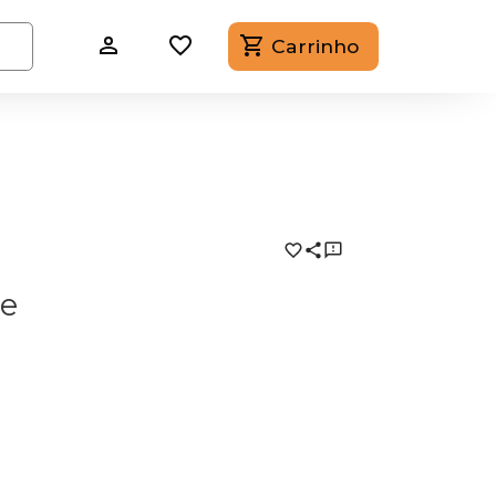
Carrinho
re