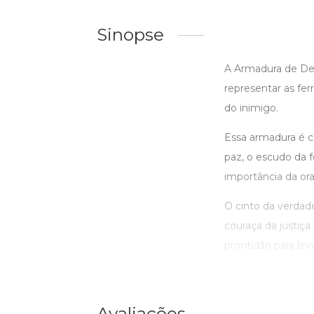
Sinopse
A Armadura de Deus
representar as fe
do inimigo.
Essa armadura é co
paz, o escudo da f
importância da or
O cinto da verdad
couraça da justiç
prontidão para leva
Avaliações