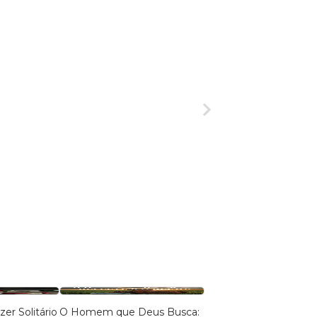
er Solitário
O Homem que Deus Busca:
Salmo 91: O Refúgio 