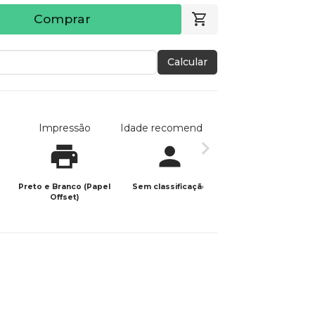
Comprar
Calcular
Impressão
Idade recomendada
Data de publicaç
Preto e Branco (Papel
Sem classificação
08/05/2023
Offset)