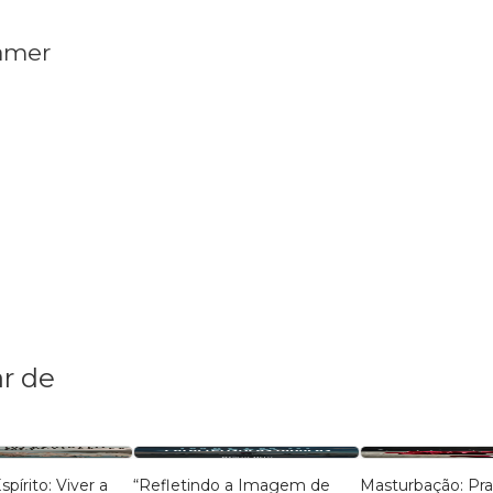
Gamer
r de
spírito: Viver a
“Refletindo a Imagem de
Masturbação: Praz