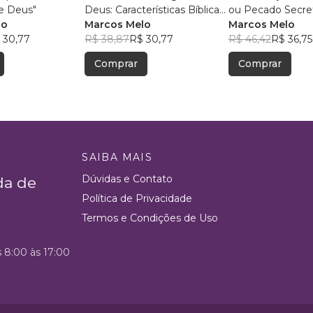
e Deus"
Deus: Características Bíblicas
ou Pecado Secre
lo
para o Homem”
Marcos Melo
Marcos Melo
 30,77
R$ 38,87
R$ 30,77
R$ 46,42
R$ 36,75
Comprar
Comprar
SAIBA MAIS
Dúvidas e Contato
da de
Política de Privacidade
Termos e Condições de Uso
s 8:00 às 17:00