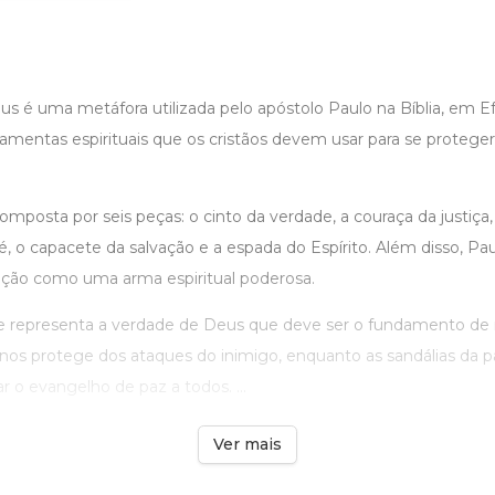
 é uma metáfora utilizada pelo apóstolo Paulo na Bíblia, em Efé
rramentas espirituais que os cristãos devem usar para se proteg
mposta por seis peças: o cinto da verdade, a couraça da justiça, 
é, o capacete da salvação e a espada do Espírito. Além disso, Pau
ação como uma arma espiritual poderosa.
e representa a verdade de Deus que deve ser o fundamento de n
a nos protege dos ataques do inimigo, enquanto as sandálias da 
r o evangelho de paz a todos. ...
Ver mais