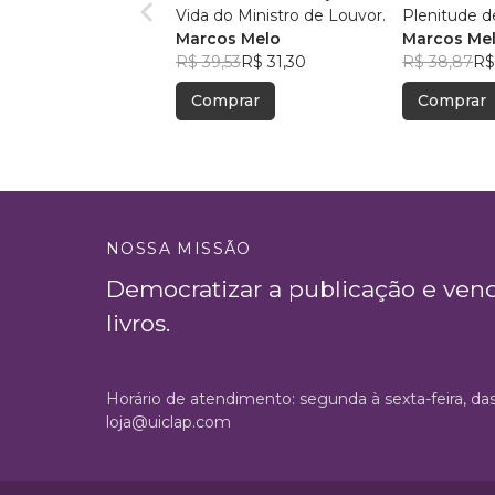
Vida do Ministro de Louvor.
Plenitude d
Marcos Melo
Marcos Me
R$ 39,53
R$ 31,30
R$ 38,87
R$
Comprar
Comprar
NOSSA MISSÃO
Democratizar a publicação e ven
livros.
Horário de atendimento: segunda à sexta-feira, da
loja@uiclap.com