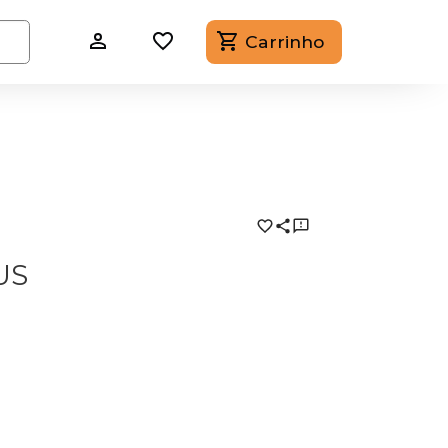
Carrinho
US