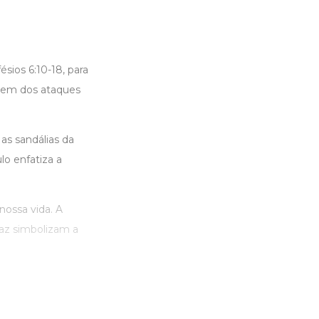
sios 6:10-18, para
erem dos ataques
as sandálias da
lo enfatiza a
ossa vida. A
paz simbolizam a