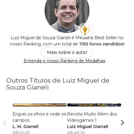
Luiz Miguel de Souza Gianeli é Medalha Best Seller no
nosso Ranking, com um total de
1150 livros vendidos!
Mais sobre o autor
Entenda o nosso Ranking de Medalhas
Outros Títulos de Luiz Miguel de
Souza Gianeli
Erguei os olhos e vede os
Revista Muito Além dos
Muito
campos
Videogames 1
Vide
L. M. Gianeli
Luiz Miguel Gianeli
Luiz 
R$ 52,63
R$ 43,36
R$ 49