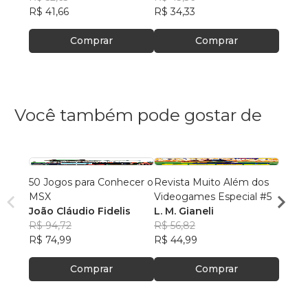
R$ 41,66
R$ 34,33
R$ 39
Comprar
Comprar
Você também pode gostar de
50 Jogos para Conhecer o
Revista Muito Além dos
Jogos
MSX
Videogames Especial #5
Clovis
João Cláudio Fidelis
L. M. Gianeli
R$ 94
R$ 94,72
R$ 56,82
R$ 75
R$ 74,99
R$ 44,99
Comprar
Comprar