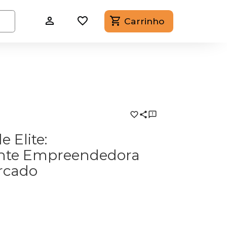
Carrinho
 Elite:
nte Empreendedora
rcado