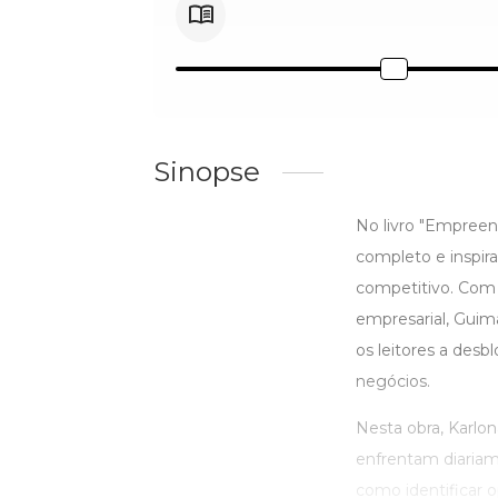
Sinopse
No livro "Empreen
completo e inspi
competitivo. Com
empresarial, Guima
os leitores a des
negócios.
Nesta obra, Karlo
enfrentam diaria
como identificar o