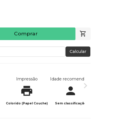
Comprar
Calcular
Impressão
Idade recomendada
Data de publicaç
Colorido (Papel Couche)
Sem classificação
08/05/2023