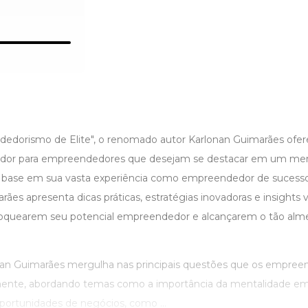
dedorismo de Elite", o renomado autor Karlonan Guimarães ofe
rador para empreendedores que desejam se destacar em um me
 base em sua vasta experiência como empreendedor de sucesso
rães apresenta dicas práticas, estratégias inovadoras e insights v
bloquearem seu potencial empreendedor e alcançarem o tão alm
nan Guimarães mergulha nas principais questões que os empree
mente, abordando temas como a importância da mentalidade e
portunidades de negócios, como ...