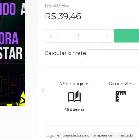
R$ 49,84
R$ 39,46
-
+
Calcular o frete
Nº de páginas
Dimensões
40 páginas
Tags:
empreendedorismo
empreender
mercado