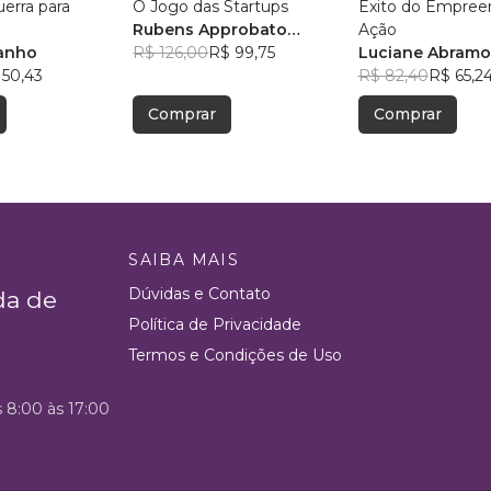
uerra para
O Jogo das Startups
Êxito do Empre
Rubens Approbato
Ação
anho
Machado Jr.
R$ 126,00
R$ 99,75
Luciane Abramo
 50,43
R$ 82,40
R$ 65,2
Comprar
Comprar
SAIBA MAIS
Dúvidas e Contato
da de
Política de Privacidade
Termos e Condições de Uso
s 8:00 às 17:00