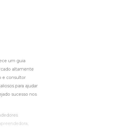
rece um guia
rcado altamente
 e consultor
aliosos para ajudar
ejado sucesso nos
ndedores
mpreendedora,