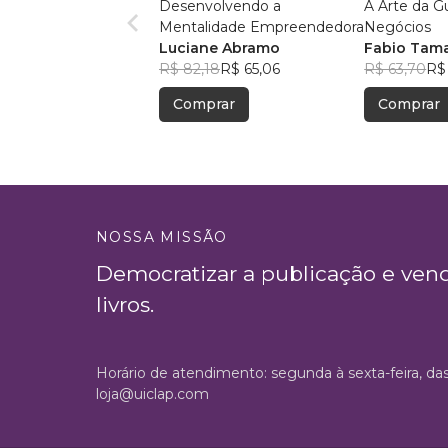
Desenvolvendo a
A Arte da G
Mentalidade Empreendedora
Negócios
Luciane Abramo
Fabio Tam
R$ 82,18
R$ 65,06
R$ 63,70
R$
Comprar
Comprar
NOSSA MISSÃO
Democratizar a publicação e ven
livros.
Horário de atendimento: segunda à sexta-feira, da
loja@uiclap.com