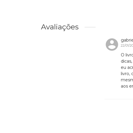
Avaliações
gabri
22/01/2
O liv
dicas
eu ac
livro
mesma
aos e