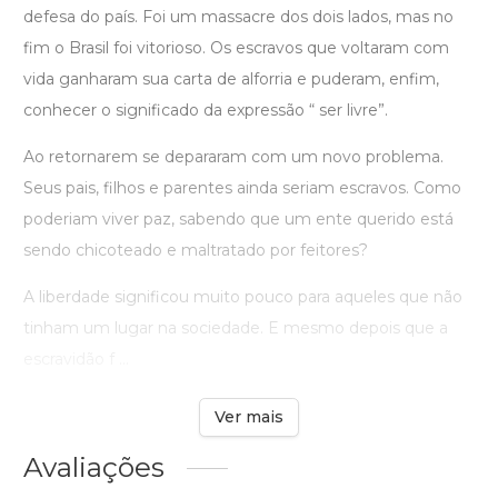
defesa do país. Foi um massacre dos dois lados, mas no
fim o Brasil foi vitorioso. Os escravos que voltaram com
vida ganharam sua carta de alforria e puderam, enfim,
conhecer o significado da expressão “ ser livre”.
Ao retornarem se depararam com um novo problema.
Seus pais, filhos e parentes ainda seriam escravos. Como
poderiam viver paz, sabendo que um ente querido está
sendo chicoteado e maltratado por feitores?
A liberdade significou muito pouco para aqueles que não
tinham um lugar na sociedade. E mesmo depois que a
escravidão f ...
Ver mais
Avaliações