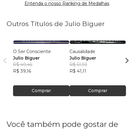
Entenda o nosso Ranking de Medalhas
Outros Títulos de Julio Biguer
O Ser Consciente
Causalidade
Desco
Julio Biguer
Julio Biguer
Julio
R$ 49,46
R$ 51,93
R$ 59
R$ 39,16
R$ 41,11
R$ 47
Comprar
Comprar
Você também pode gostar de