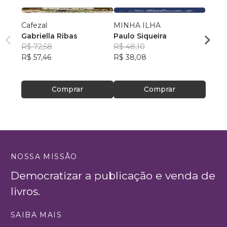
Cafezal
MINHA ILHA
Prime
Gabriella Ribas
Paulo Siqueira
Rosa
R$ 72,58
R$ 48,10
R$ 46
R$ 57,46
R$ 38,08
R$ 37
Comprar
Comprar
NOSSA MISSÃO
Democratizar a publicação e venda de
livros.
SAIBA MAIS