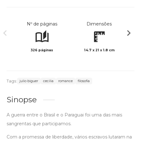
Nº de páginas
Dimensões
326 páginas
14.7 x 21 x 1.8 cm
Preto 
Tags:
julio biguer
cecilia
romance
filosofia
Sinopse
A guerra entre o Brasil e o Paraguai foi uma das mais
sangrentas que participamos.
Com a promessa de liberdade, vários escravos lutaram na